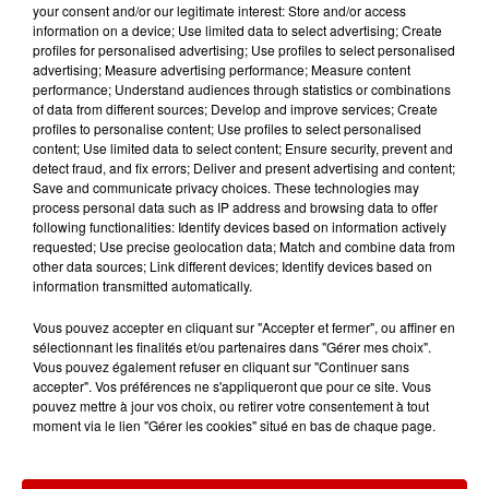
your consent and/or our legitimate interest: Store and/or access
atlantique
, où les coquilles mortes s’empilent toute
information on a device; Use limited data to select advertising; Create
l’année. Alegina travaille "
principalement avec les
profiles for personalised advertising; Use profiles to select personalised
ostréiculteurs"
. La raison est simple : sur cent huîtres
advertising; Measure advertising performance; Measure content
performance; Understand audiences through statistics or combinations
élevées, trente à quarante meurent durant la
of data from different sources; Develop and improve services; Create
production. Ce sont ces coquilles mortes qu’il
profiles to personalise content; Use profiles to select personalised
récupère en masse.
content; Use limited data to select content; Ensure security, prevent and
detect fraud, and fix errors; Deliver and present advertising and content;
Save and communicate privacy choices. These technologies may
process personal data such as IP address and browsing data to offer
L'entreprise prévoit d’ouvrir deux
following functionalities: Identify devices based on information actively
autres usines
requested; Use precise geolocation data; Match and combine data from
other data sources; Link different devices; Identify devices based on
information transmitted automatically.
Dans cette usine encore en reconstruction, chaque
machine a été bricolée maison. D’anciennes
Vous pouvez accepter en cliquant sur "Accepter et fermer", ou affiner en
sélectionnant les finalités et/ou partenaires dans "Gérer mes choix".
machines agricoles, des broyeurs de carrière, des
Vous pouvez également refuser en cliquant sur "Continuer sans
pièces de pharmacie… rien n’est standard. "
La
accepter". Vos préférences ne s'appliqueront que pour ce site. Vous
machine n’existe pas telle quelle sur le marché"
,
pouvez mettre à jour vos choix, ou retirer votre consentement à tout
moment via le lien "Gérer les cookies" situé en bas de chaque page.
affirme-t-il. L’objectif : doubler puis tripler la capacité.
Jusqu’à 40 000 tonnes par an
, une fois le site
totalement opérationnel
en 2026
.