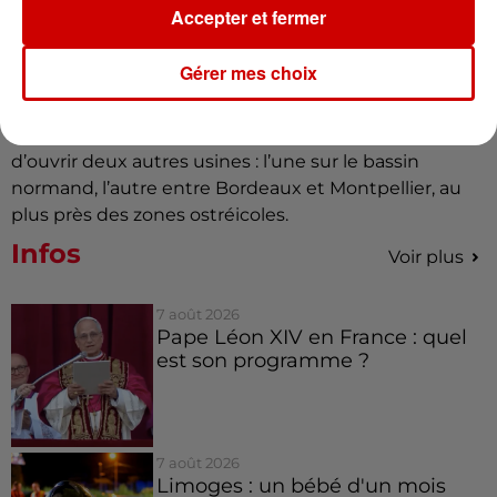
Accepter et fermer
En attendant, le chantier se poursuit, entre poussière
de nacre, béton frais et idées nouvelles. Moules, saint-
Gérer mes choix
Jacques, huîtres… Alegina veut désormais valoriser
tous les coquillages. Une écologie artisanale, locale et
vendéenne. À terme, l'entreprise prévoit également
d’ouvrir deux autres usines : l’une sur le bassin
normand, l’autre entre Bordeaux et Montpellier, au
plus près des zones ostréicoles.
Infos
Voir plus
7 août 2026
Pape Léon XIV en France : quel
est son programme ?
7 août 2026
Limoges : un bébé d'un mois