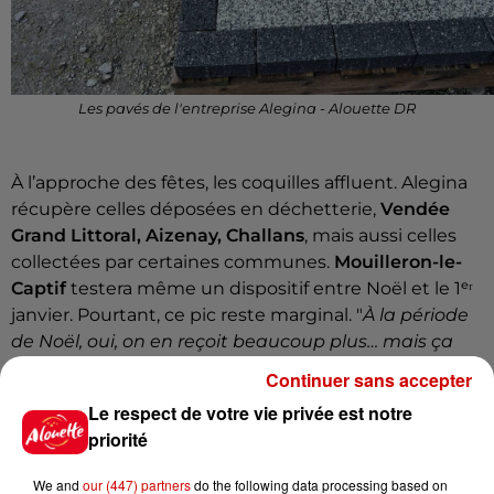
Les pavés de l'entreprise Alegina - Alouette DR
À l’approche des fêtes, les coquilles affluent. Alegina
récupère celles déposées en déchetterie,
Vendée
Grand Littoral, Aizenay, Challans
, mais aussi celles
collectées par certaines communes.
Mouilleron-le-
Captif
testera même un dispositif entre Noël et le 1ᵉʳ
janvier. Pourtant, ce pic reste marginal. "
À la période
de Noël, oui, on en reçoit beaucoup plus… mais ça
représente un tout petit volume pour nous par
Continuer sans accepter
rapport au gisement des ostréiculteurs"
, explique
Le respect de votre vie privée est notre
Alexandre Didelon.
priorité
Car l’essentiel du travail se joue loin des repas de fête
: sur
les chantiers ostréicoles de la façade
We and
our (447) partners
do the following data processing based on