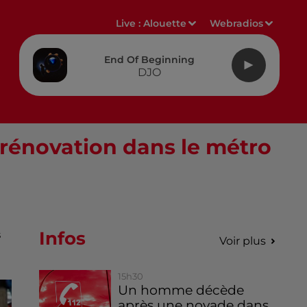
Live :
Alouette
Webradios
End Of Beginning
DJO
 rénovation dans le métro
Infos
s
Voir plus
15h30
Un homme décède
après une noyade dans