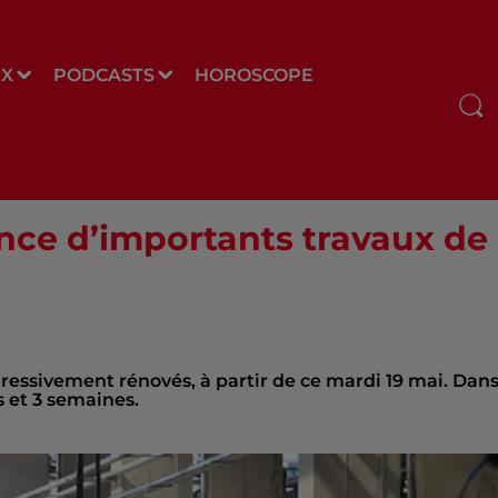
UX
PODCASTS
HOROSCOPE
nce d’importants travaux de
gressivement rénovés, à partir de ce mardi 19 mai. Dan
s et 3 semaines.