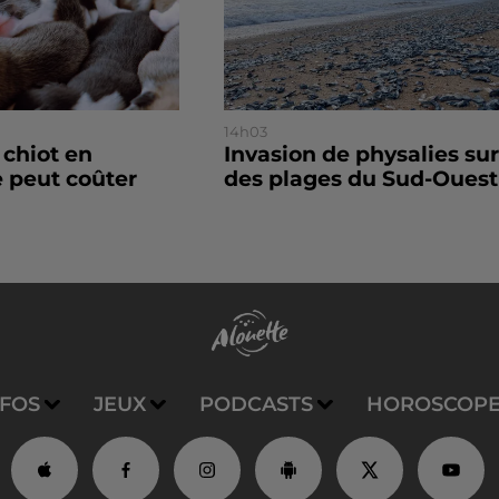
14h03
 chiot en
Invasion de physalies sur
 peut coûter
des plages du Sud-Ouest
NFOS
JEUX
PODCASTS
HOROSCOP