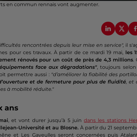
sports en commun rennais vont augmenter.
fficultés rencontrées depuis leur mise en service",
il s'a
s pour ces travaux. À partir de ce mardi 19 mai,
les 
vement rénovés pour un coût de près de 4,3 millions
.
s équipements face aux dégradations"
, toujours selon
oit permettre aussi :
"d’améliorer la fiabilité des portill
d’ouverture et de fermeture pour plus de fluidité
, et
s à mobilité réduite."
x ans
mai
, et vont durer jusqu’à 5 juin
dans les stations He
Villejean-Université et au Blosne.
À partir du 21 septemb
 Chêne et Les Gayeulles seront concernées puis Atalan