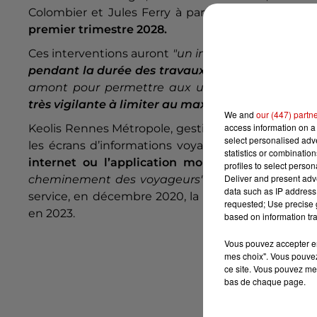
Colombier et Jules Ferry à partir de fin novembr
premier trimestre 2028.
Ces interventions auront
"
un impact limité,
seule 
pendant la durée des travaux
"
, explique les autor
amont pour permettre aux usagers d'anticiper l
très vigilante à limiter au maximum les nuisanc
We and
our (447) partn
access information on a 
Keolis Rennes Métropole, gestionnaire du réseau ST
select personalised ad
les écrans d’informations voyageurs, ainsi que 
statistics or combinatio
internet ou l’application mobile
. Une signalét
profiles to select person
Deliver and present adv
cheminement des voyageurs"
, dépeint dans un 
data such as IP address 
service, en décembre 2020, la fraude a reculé dan
requested; Use precise g
en 2023.
based on information tra
Vous pouvez accepter en 
mes choix". Vous pouvez
ce site. Vous pouvez met
bas de chaque page.