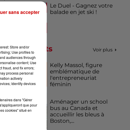
 du
Le Duel - Gagnez votre
uer sans accepter
balade en jet ski !
mée
en
era
Podcasts
erest: Store and/or
Voir plus
tising; Use profiles to
via
tand audiences through
te
personalise content; Use
Kelly Massol, figure
"
le
 fraud, and fix errors;
emblématique de
 may process personal
en
l'entrepreneuriat
mation actively
4%
vices; Identify devices
féminin
rtenaires dans "Gérer
Aménager un school
s'appliqueront que pour
bus au Canada et
les cookies" situé en
accueillir les bleus à
Boston,...