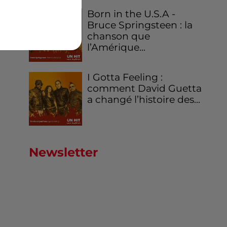
Born in the U.S.A -
Bruce Springsteen : la
chanson que
l’Amérique...
I Gotta Feeling :
comment David Guetta
a changé l’histoire des...
Newsletter