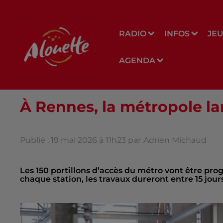
RADIO
INFOS
JE
AGENDA
À Rennes, la métropole la
Publié : 19 mai 2026 à 11h23 par
Adrien Michaud
Les 150 portillons d’accès du métro vont être pro
chaque station, les travaux dureront entre 15 jour