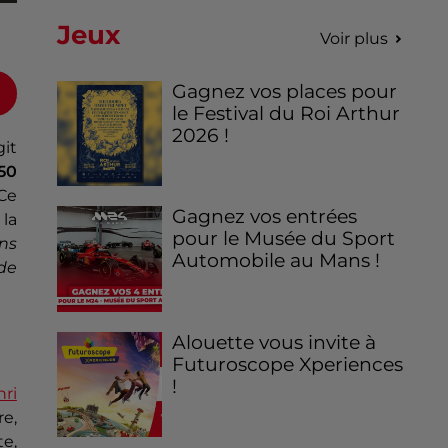
Jeux
Voir plus
Gagnez vos places pour
le Festival du Roi Arthur
2026 !
git
150
 Ce
Gagnez vos entrées
 la
pour le Musée du Sport
ons
Automobile au Mans !
 de
Alouette vous invite à
Futuroscope Xperiences
!
nri
re,
te,