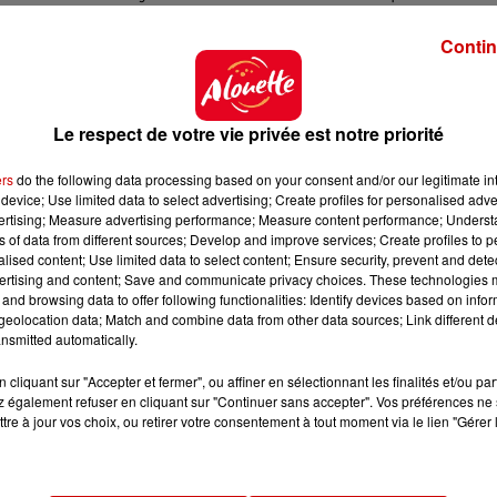
e. Le reste des opérations se poursuivra
jusqu'à la fin
Contin
la station Villejean-Université sera partiellement fer
ités. Aussi,
"plus d'informations seront communiquées 
Le respect de votre vie privée est notre priorité
eurs déplacements",
et
"
l'entreprise qui intervient s
es
"
, assure Rennes Métropole.
ers
do the following data processing based on your consent and/or our legitimate int
device; Use limited data to select advertising; Create profiles for personalised adver
AR, assurera une information sur les dates de travaux 
vertising; Measure advertising performance; Measure content performance; Unders
sur l’ensemble des médias du réseau STAR,
comme le si
ns of data from different sources; Develop and improve services; Create profiles to 
ique en station sera également mise en place pour
alised content; Use limited data to select content; Ensure security, prevent and detect
ertising and content; Save and communicate privacy choices. These technologies
communiqué la Métropole rennaise. Depuis leur mise 
and browsing data to offer following functionalities: Identify devices based on infor
s le métro de la capitale bretonne
passant de 10% à 6,
eolocation data; Match and combine data from other data sources; Link different de
nsmitted automatically.
cliquant sur "Accepter et fermer", ou affiner en sélectionnant les finalités et/ou pa
 également refuser en cliquant sur "Continuer sans accepter". Vos préférences ne 
tre à jour vos choix, ou retirer votre consentement à tout moment via le lien "Gérer 