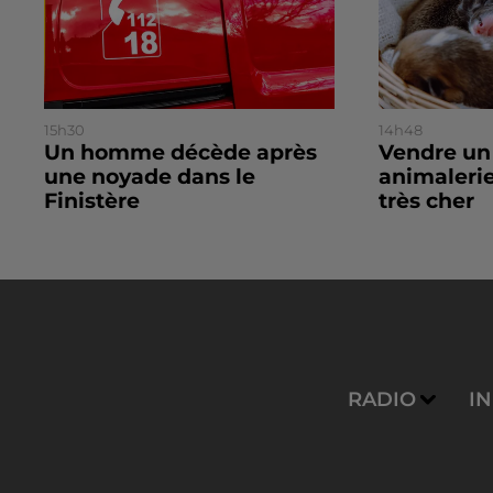
15h30
14h48
Un homme décède après
Vendre un
une noyade dans le
animalerie
Finistère
très cher
RADIO
I