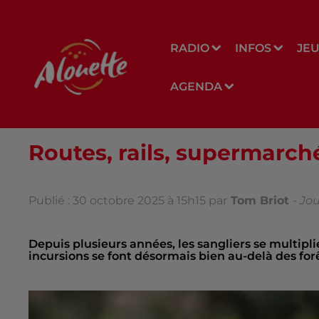
RADIO
INFOS
JE
AGENDA
Routes, rails, supermarchés
Publié : 30 octobre 2025 à 15h15 par
Tom Briot
-
Jou
Depuis plusieurs années, les sangliers se multipl
incursions se font désormais bien au-delà des forê