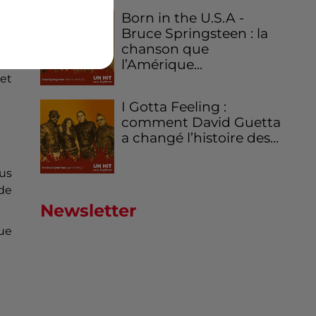
Born in the U.S.A -
 et
Bruce Springsteen : la
chanson que
ne
l’Amérique...
 et
I Gotta Feeling :
comment David Guetta
a changé l’histoire des...
us
de
Newsletter
ue