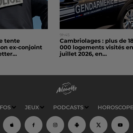
9h45
le tente
Cambriolages : plus de 1
son ex-conjoint
000 logements visités e
tter...
juillet 2026, en...
NFOS
JEUX
PODCASTS
HOROSCOP