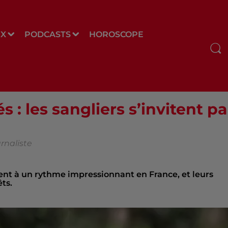
UX
PODCASTS
HOROSCOPE
 : les sangliers s’invitent pa
rnaliste
ient à un rythme impressionnant en France, et leurs
ts.