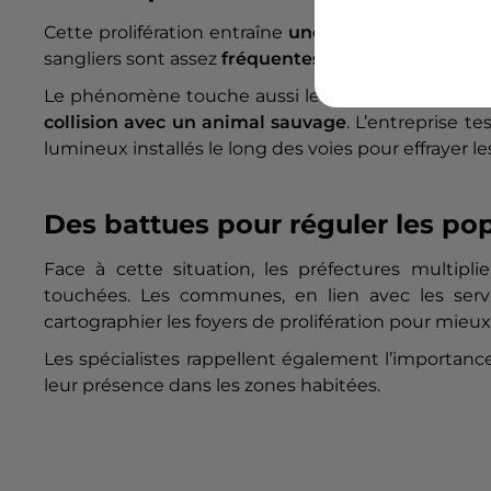
Cette prolifération entraîne
une forte probabilité 
sangliers sont assez
fréquentes
.
Le phénomène touche aussi les rails : la
SNCF esti
collision avec un animal sauvage
. L’entreprise t
lumineux installés le long des voies pour effrayer le
Des battues pour réguler les po
Face à cette situation, les préfectures multipl
touchées. Les communes, en lien avec les servi
cartographier les foyers de prolifération pour mieux 
Les spécialistes rappellent également l’importan
leur présence dans les zones habitées.