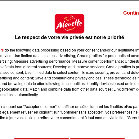
 du dépôt de cookies que vous avez exprimé. Si vous
Contin
 votre accord en cliquant sur le bouton ci-dessous.
her l'élément
Le respect de votre vie privée est notre priorité
ers
do the following data processing based on your consent and/or our legitimate int
artement de la Loire
. Ce même samedi 25 octobre, 
device; Use limited data to select advertising; Create profiles for personalised adver
vertising; Measure advertising performance; Measure content performance; Unders
se est venu
percuter la devanture d’une boulangerie
ns of data from different sources; Develop and improve services; Create profiles to 
aucune victime n’est à déplorer.
alised content; Use limited data to select content; Ensure security, prevent and detect
ertising and content; Save and communicate privacy choices. These technologies
and browsing data to offer following functionalities: Identify devices based on infor
eolocation data; Match and combine data from other data sources; Link different de
 du dépôt de cookies que vous avez exprimé. Si vous
nsmitted automatically.
 votre accord en cliquant sur le bouton ci-dessous.
cliquant sur "Accepter et fermer", ou affiner en sélectionnant les finalités et/ou pa
 également refuser en cliquant sur "Continuer sans accepter". Vos préférences ne 
her l'élément
tre à jour vos choix, ou retirer votre consentement à tout moment via le lien "Gérer 
et les rails