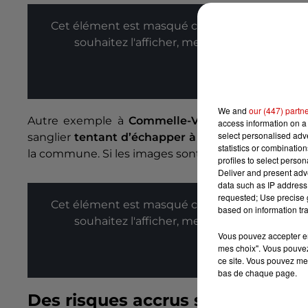
Cet élément est masqué compte-tenu du refus
souhaitez l'afficher, merci de nous donner
Affic
We and
our (447) partn
Autre exemple à
Commelle-Vernay, dans le dép
access information on a 
select personalised ad
sanglier
tentant d’échapper à des chiens
de chas
statistics or combinatio
la commune. Si les images sont impressionnantes, 
profiles to select person
Deliver and present adv
data such as IP address 
requested; Use precise g
Cet élément est masqué compte-tenu du refus
based on information tra
souhaitez l'afficher, merci de nous donner
Vous pouvez accepter en 
mes choix". Vous pouvez
Affic
ce site. Vous pouvez met
bas de chaque page.
Des risques accrus sur les routes 