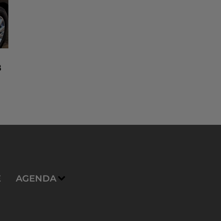
8
n
E
AGENDA