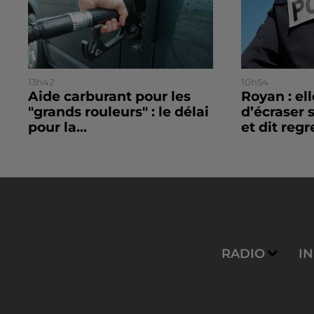
13h42
10h54
Aide carburant pour les
Royan : el
"grands rouleurs" : le délai
d’écraser 
pour la...
et dit regre
RADIO
I