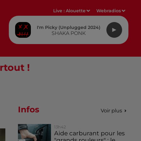
Live :
Alouette
Webradios
I'm Picky (unplugged 2024)
SHAKA PONK
rtout !
Infos
Voir plus
13h42
Aide carburant pour les
"grands rouleurs" : le