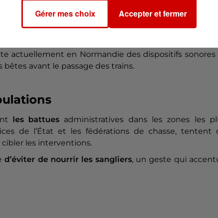
Gérer mes choix
Accepter et fermer
d'accidents
. Sur les routes, les collisions entre véhicules
me qu’un retard de train sur dix est désormais lié à u
este actuellement en Normandie des dispositifs sonores
s bêtes avant le passage des trains.
pulations
ient
les battues
administratives dans les zones les pl
ces de l’État et les fédérations de chasse, tentent 
cibler les interventions.
ce
d’éviter de nourrir les sangliers
, un geste qui accent