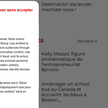
Destination Vacances :
inscrivez-vous !
uer sans accepter
Podcasts
erest: Store and/or
Voir plus
un
tising; Use profiles to
tand audiences through
de
personalise content; Use
Kelly Massol, figure
 fraud, and fix errors;
emblématique de
 may process personal
l'entrepreneuriat
mation actively
féminin
vices; Identify devices
rtenaires dans "Gérer
Aménager un school
s'appliqueront que pour
bus au Canada et
les cookies" situé en
accueillir les bleus à
Boston,...