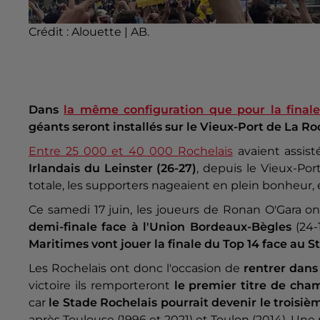
Crédit :
Alouette | AB.
Dans
la même configuration que pour la fina
géants seront installés sur le Vieux-Port de La R
Entre 25 000 et 40 000 Rochelais
avaient assis
Irlandais du Leinster (26-27)
, depuis le Vieux-Por
totale, les supporters nageaient en plein bonheur,
Ce samedi 17 juin, les joueurs de Ronan O'Gara o
demi-finale face à l'Union Bordeaux-Bègles
(24-
Maritimes vont jouer la finale du Top 14 face au 
Les Rochelais ont donc l'occasion de
rentrer dans 
victoire ils remporteront
le premier titre de cham
car
le Stade Rochelais pourrait devenir le troisiè
après Toulouse (1996 et 2021) et Toulon (2014). Une