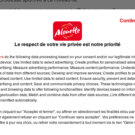
montable pour ce groupe qui affiche une confiance sa
ipiers de Romain Sazy,
qui jouera le dernier match de 
Contin
 D'abord par les supporters présents au Stade de Fran
r qui resteront dans la cité rochelaise
.
mission du match sur le Vieux-Port, grâce à l'installat
Le respect de votre vie privée est notre priorité
configuration sera la même que pour la finale de la Co
s à la circulation.
ers
do the following data processing based on your consent and/or our legitimate int
device; Use limited data to select advertising; Create profiles for personalised adver
au sera très bas à partir de 20h30, il sera
formelleme
vertising; Measure advertising performance; Measure content performance; Unders
ns of data from different sources; Develop and improve services; Create profiles to 
alised content; Use limited data to select content; Ensure security, prevent and detect
ertising and content; Save and communicate privacy choices. These technologies
and browsing data to offer following functionalities: Identify devices based on infor
eolocation data; Match and combine data from other data sources; Link different de
nsmitted automatically.
cliquant sur "Accepter et fermer", ou affiner en sélectionnant les finalités et/ou pa
 également refuser en cliquant sur "Continuer sans accepter". Vos préférences ne 
tre à jour vos choix, ou retirer votre consentement à tout moment via le lien "Gérer 