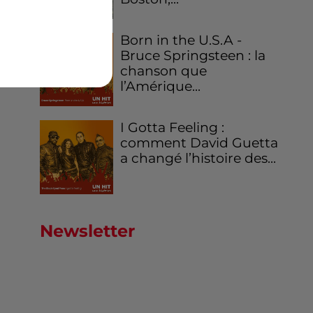
Born in the U.S.A -
Bruce Springsteen : la
chanson que
l’Amérique...
I Gotta Feeling :
comment David Guetta
a changé l’histoire des...
Newsletter