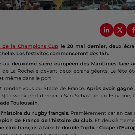
le de la Champions Cup
le 20 mai dernier, deux écra
ochelle. Les festivités commenceront dès 14h.
té
au deuxième sacre européen des Maritimes face a
t de La Rochelle devant deux écrans géants. La fête ét
 et même dans le port !
nt rendez-vous au Stade de France.
Après avoir gagné 
13) le week-end dernier à San-Sebastian en Espagne,
Stade Toulousain
.
l'histoire du rugby français
. Premièrement car en cas 
pion de France de l'histoire du club
. Et deuxièmeme
me club français à faire le doublé Top14 - Coupe d'Euro
 prouesse sportive à ce niveau-là.