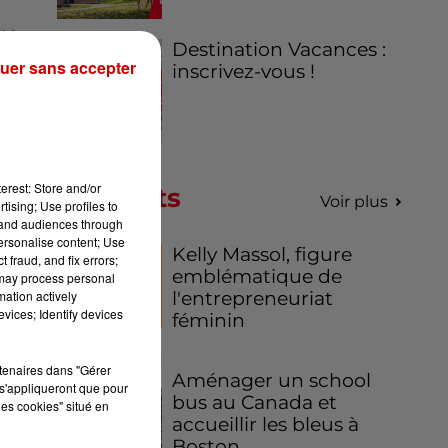
ns
Destination Vacances :
sa
uer sans accepter
inscrivez-vous !
ce.
ion
upe
erest: Store and/or
Podcasts
Voir plus
tising; Use profiles to
nt
tand audiences through
personalise content; Use
Kelly Massol, figure
 fraud, and fix errors;
emblématique de
 may process personal
mation actively
l'entrepreneuriat
vices; Identify devices
féminin
rtenaires dans "Gérer
Aménager un school
s'appliqueront que pour
bus au Canada et
les cookies" situé en
accueillir les bleus à
Boston,...