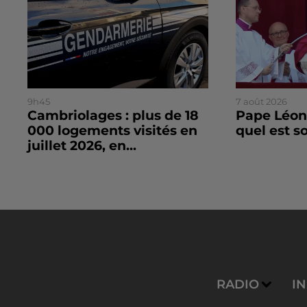
9h45
7 août 2026
Cambriolages : plus de 18
Pape Léon 
000 logements visités en
quel est 
juillet 2026, en...
RADIO
I