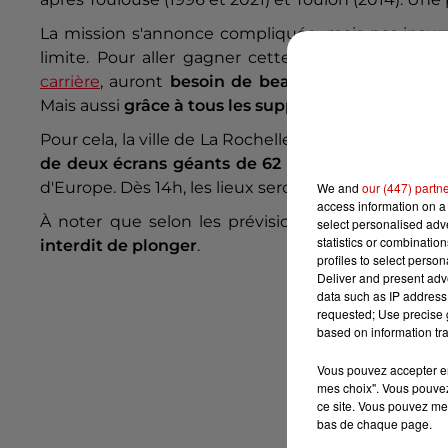
La mission s'annonce compliquée, mais pas insur
limite. Pour aller gagner cette finale, les coéqu
carrière
, auront
besoin de beaucoup de soutien
.
Mais aussi
grâce à tous les supporters Jaune et Noi
Pour cela, la ville de La Rochelle propose
la retrans
de deux écrans géants de 62 mètres carrés
. La 
d'Europe. Dès 14h, les lieux seront totalement fermé
We and
our (447) partn
access information on a 
À noter que selon les prévisions, le niveau de l'e
select personalised ad
statistics or combinatio
interdit de plonger
.
profiles to select person
Deliver and present adv
data such as IP address 
requested; Use precise g
based on information tra
Vous pouvez accepter en 
mes choix". Vous pouvez
ce site. Vous pouvez met
bas de chaque page.