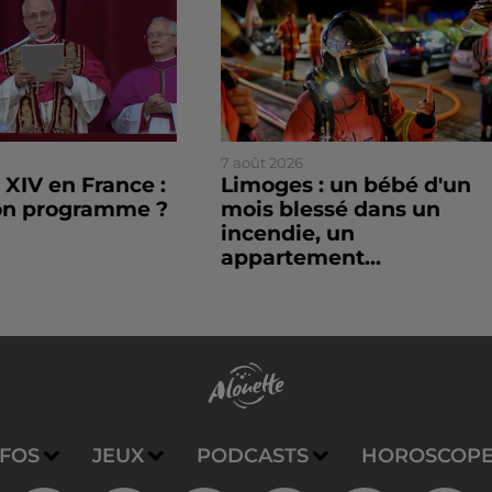
7 août 2026
XIV en France :
Limoges : un bébé d'un
son programme ?
mois blessé dans un
incendie, un
appartement...
NFOS
JEUX
PODCASTS
HOROSCOP