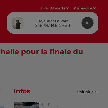
Live :
Alouette
Webradios
Dejeuner En Paix
STEPHAN EICHER
helle pour la finale du
Infos
e
Voir plus
9h45