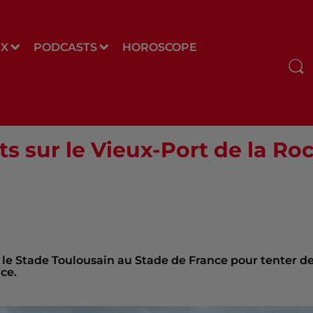
UX
PODCASTS
HOROSCOPE
 sur le Vieux-Port de la Roc
ra le Stade Toulousain au Stade de France pour tenter d
ce.