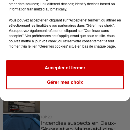
other data sources; Link different devices; Identify devices based on
d’infériorité qu’on aurait pu avoir il y a encore quelque
information transmitted automatically.
temps.
Vous pouvez accepter en cliquant sur "Accepter et fermer", ou affiner en
Infos
Voir plus
sélectionnant les finalités et/ou partenaires dans "Gérer mes choix".
Vous pouvez également refuser en cliquant sur "Continuer sans
accepter". Vos préférences ne s'appliqueront que pour ce site. Vous
12h41
pouvez mettre à jour vos choix, ou retirer votre consentement à tout
La comédienne rochefortaise
moment via le lien "Gérer les cookies" situé en bas de chaque page.
Dominique Frot est décédée
Accepter et fermer
11h12
Gérer mes choix
L’église de cette commune
d’Indre-et-Loire a été
cambriolée, deux...
10h20
Incendies suspects en Deux-
Sèvres et en Maine-et-Loire :