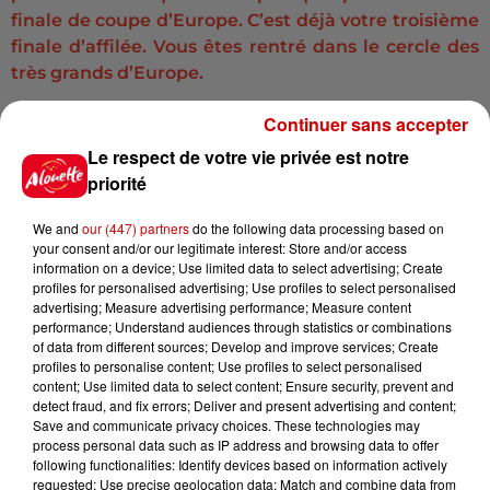
finale de coupe d’Europe. C’est déjà votre troisième
finale d’affilée. Vous êtes rentré dans le cercle des
très grands d’Europe.
On est champion d’Europe en titre. Le club participe
Continuer sans accepter
de manière régulière aux finales. Donc
oui c’est
Le respect de votre vie privée est notre
légitime
. Disons que le sujet de la légitimité se posait
priorité
il y a quelque temps encore pour nous. Aujourd’hui
ce n’est plus le cas. Je pense que
depuis que le club
We and
our (447) partners
do the following data processing based on
a décroché sa première étoile, ça a permis de
your consent and/or our legitimate interest: Store and/or access
sceller ce sujet-là
.
information on a device; Use limited data to select advertising; Create
profiles for personalised advertising; Use profiles to select personalised
C’est vrai qu’il y a eu pendant longtemps une forme
advertising; Measure advertising performance; Measure content
performance; Understand audiences through statistics or combinations
de complexe parce qu’on avait passé 10 ans en Pro
of data from different sources; Develop and improve services; Create
D2.
Aujourd’hui on a autant le droit que les autres
profiles to personalise content; Use profiles to select personalised
d’être champion de France et champion d’Europe
.
content; Use limited data to select content; Ensure security, prevent and
detect fraud, and fix errors; Deliver and present advertising and content;
Le club travaille très bien, on a un staff génial, des très
Save and communicate privacy choices. These technologies may
grands joueurs, un public hors norme et des
process personal data such as IP address and browsing data to offer
infrastructures largement à la hauteur de nos
following functionalities: Identify devices based on information actively
requested; Use precise geolocation data; Match and combine data from
concurrents. Il n’y a pas de raison d’avoir ce complexe