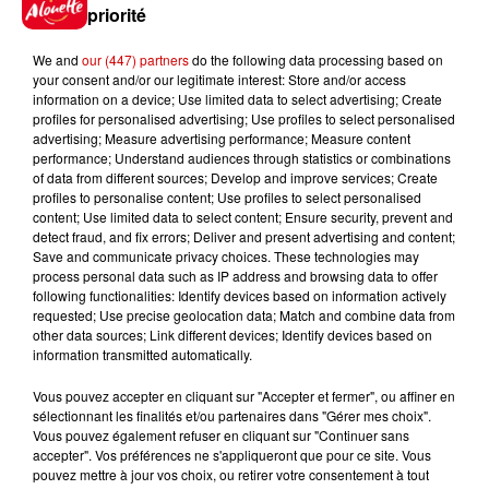
priorité
Une comédie médicale de Molière
We and
our (447) partners
do the following data processing based on
pour re-découvrir ce classique, en
your consent and/or our legitimate interest: Store and/or access
information on a device; Use limited data to select advertising; Create
amateur de théâtre, ou en famille
profiles for personalised advertising; Use profiles to select personalised
!
advertising; Measure advertising performance; Measure content
performance; Understand audiences through statistics or combinations
Infos
Voir plus
of data from different sources; Develop and improve services; Create
profiles to personalise content; Use profiles to select personalised
content; Use limited data to select content; Ensure security, prevent and
11h01
detect fraud, and fix errors; Deliver and present advertising and content;
Un professeur du Maine-et-Loire
Save and communicate privacy choices. These technologies may
condamné pour des échanges...
process personal data such as IP address and browsing data to offer
following functionalities: Identify devices based on information actively
requested; Use precise geolocation data; Match and combine data from
other data sources; Link different devices; Identify devices based on
information transmitted automatically.
10h10
Duralex : trois repreneurs
Vous pouvez accepter en cliquant sur "Accepter et fermer", ou affiner en
sélectionnant les finalités et/ou partenaires dans "Gérer mes choix".
potentiels
Vous pouvez également refuser en cliquant sur "Continuer sans
accepter". Vos préférences ne s'appliqueront que pour ce site. Vous
pouvez mettre à jour vos choix, ou retirer votre consentement à tout