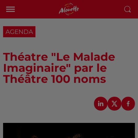
AGENDA
Théatre "Le Malade
Imaginaire" par le
Théâtre 100 noms