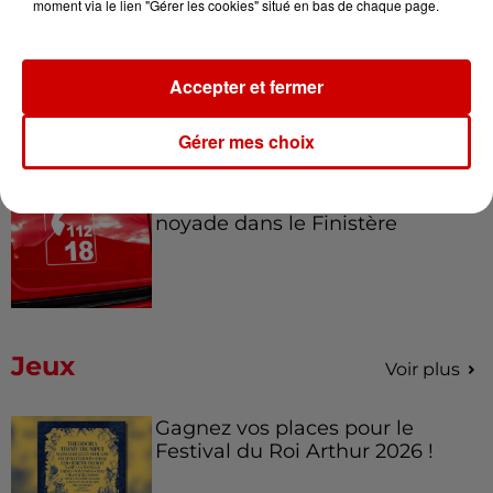
moment via le lien "Gérer les cookies" situé en bas de chaque page.
7h03
Deux-Sèvres : le Citroën C15 a le
droit à son festival
Accepter et fermer
Gérer mes choix
6 août 2026
Un homme décède après une
noyade dans le Finistère
Jeux
Voir plus
Gagnez vos places pour le
Festival du Roi Arthur 2026 !