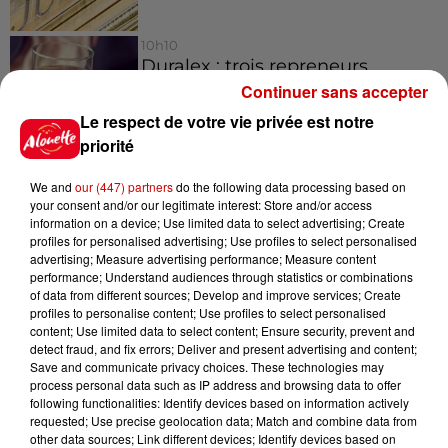
10h10
Duralex : trois repreneurs
potentiels
Continuer sans accepter
Le respect de votre vie privée est notre
priorité
We and
our (447) partners
do the following data processing based on
your consent and/or our legitimate interest: Store and/or access
Jeux
Voir plus
information on a device; Use limited data to select advertising; Create
profiles for personalised advertising; Use profiles to select personalised
advertising; Measure advertising performance; Measure content
Gagnez vos places pour le
performance; Understand audiences through statistics or combinations
Festival du Roi Arthur 2026 !
of data from different sources; Develop and improve services; Create
profiles to personalise content; Use profiles to select personalised
content; Use limited data to select content; Ensure security, prevent and
detect fraud, and fix errors; Deliver and present advertising and content;
Save and communicate privacy choices. These technologies may
process personal data such as IP address and browsing data to offer
following functionalities: Identify devices based on information actively
Gagnez vos entrées pour le
requested; Use precise geolocation data; Match and combine data from
Musée du Sport Automobile au
other data sources; Link different devices; Identify devices based on
Mans !