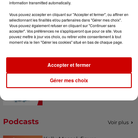
information transmitted automatically.
Vous pouvez accepter en cliquant sur "Accepter et fermer", ou affiner en
sélectionnant les finalités et/ou partenaires dans "Gérer mes choix".
Vous pouvez également refuser en cliquant sur "Continuer sans
Alouette vous invite à
accepter". Vos préférences ne s'appliqueront que pour ce site. Vous
Futuroscope Xperiences !
pouvez mettre à jour vos choix, ou retirer votre consentement à tout
moment via le lien "Gérer les cookies" situé en bas de chaque page.
Accepter et fermer
Le Duel - Gagnez votre balade
en jet ski !
Gérer mes choix
Podcasts
Voir plus