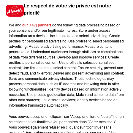
Le respect de votre vie privée est notre
5 août 2026
Violences conjugales : le chef
priorité
Jean Imbert (Top Chef) rattrapé
par...
We and
our (447) partners
do the following data processing based on
your consent and/or our legitimate interest: Store and/or access
information on a device; Use limited data to select advertising; Create
profiles for personalised advertising; Use profiles to select personalised
5 août 2026
advertising; Measure advertising performance; Measure content
"Attention au démarchage
performance; Understand audiences through statistics or combinations
of data from different sources; Develop and improve services; Create
abusif" : la préfecture de la
profiles to personalise content; Use profiles to select personalised
Gironde...
content; Use limited data to select content; Ensure security, prevent and
detect fraud, and fix errors; Deliver and present advertising and content;
Save and communicate privacy choices. These technologies may
process personal data such as IP address and browsing data to offer
5 août 2026
following functionalities: Identify devices based on information actively
À LA UNE : incendie à La
requested; Use precise geolocation data; Match and combine data from
Rochelle, mégaferme de
other data sources; Link different devices; Identify devices based on
saumons et succès...
information transmitted automatically.
Vous pouvez accepter en cliquant sur "Accepter et fermer", ou affiner en
sélectionnant les finalités et/ou partenaires dans "Gérer mes choix".
Vous pouvez également refuser en cliquant sur "Continuer sans
accepter". Vos préférences ne s'appliqueront que pour ce site. Vous