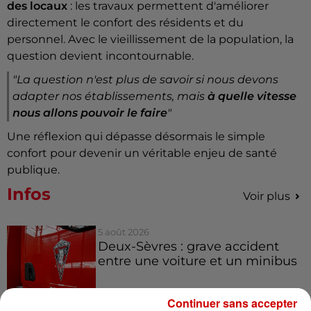
des locaux
: les travaux permettent d'améliorer
directement le confort des résidents et du
personnel. Avec le vieillissement de la population, la
question devient incontournable.
"La question n'est plus de savoir si nous devons
adapter nos établissements, mais
à quelle vitesse
nous allons pouvoir le faire
"
Une réflexion qui dépasse désormais le simple
confort pour devenir un véritable enjeu de santé
publique.
Infos
Voir plus
5 août 2026
Deux-Sèvres : grave accident
entre une voiture et un minibus
Continuer sans accepter