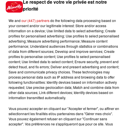
Le respect de votre vie privée est notre
priorité
Gagnez vos places pour le
festival Marché Gourmand 2026
We and
our (447) partners
do the following data processing based on
à Coulon !
your consent and/or our legitimate interest: Store and/or access
information on a device; Use limited data to select advertising; Create
profiles for personalised advertising; Use profiles to select personalised
advertising; Measure advertising performance; Measure content
performance; Understand audiences through statistics or combinations
Le Duel - Gagnez vos entrées
of data from different sources; Develop and improve services; Create
pour l'un des zoos de nos
profiles to personalise content; Use profiles to select personalised
content; Use limited data to select content; Ensure security, prevent and
régions !
detect fraud, and fix errors; Deliver and present advertising and content;
Save and communicate privacy choices. These technologies may
process personal data such as IP address and browsing data to offer
following functionalities: Identify devices based on information actively
requested; Use precise geolocation data; Match and combine data from
Destination Vacances - Gagnez
other data sources; Link different devices; Identify devices based on
votre séjour en famille au cœur
information transmitted automatically.
de la...
Vous pouvez accepter en cliquant sur "Accepter et fermer", ou affiner en
sélectionnant les finalités et/ou partenaires dans "Gérer mes choix".
Vous pouvez également refuser en cliquant sur "Continuer sans
accepter". Vos préférences ne s'appliqueront que pour ce site. Vous
Destination Vacances : inscrivez-