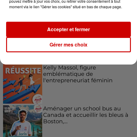
pouvez mettre à jour vos choix, ou retirer votre consentement à tout
vous !
moment via le lien "Gérer les cookies" situé en bas de chaque page.
Accepter et fermer
Gérer mes choix
Podcasts
Voir plus
Kelly Massol, figure
emblématique de
l'entrepreneuriat féminin
Aménager un school bus au
Canada et accueillir les bleus à
Boston,...