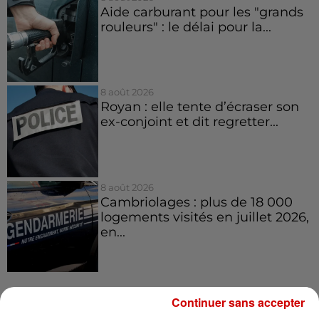
Aide carburant pour les "grands
rouleurs" : le délai pour la...
8 août 2026
Royan : elle tente d’écraser son
ex-conjoint et dit regretter...
8 août 2026
Cambriolages : plus de 18 000
logements visités en juillet 2026,
en...
Continuer sans accepter
Jeux
Voir plus