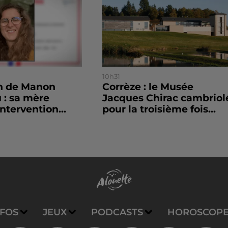
10h31
on de Manon
Corrèze : le Musée
 : sa mère
Jacques Chirac cambriol
ntervention...
pour la troisième fois...
NFOS
JEUX
PODCASTS
HOROSCOP