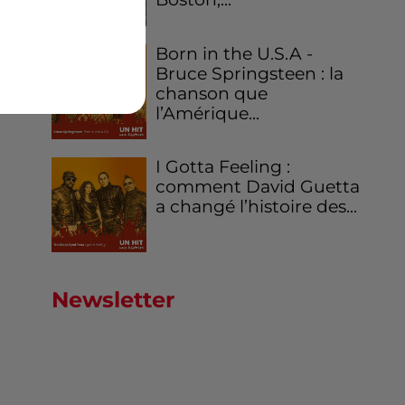
Born in the U.S.A -
Bruce Springsteen : la
chanson que
l’Amérique...
I Gotta Feeling :
comment David Guetta
a changé l’histoire des...
Newsletter