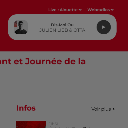
Live :
Alouette
Webradios
Dis-Moi Ou
JULIEN LIEB & OTTA
ant et Journée de la
Infos
Voir plus
11h51