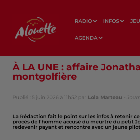
RADIO
INFOS
JE
AGENDA
À LA UNE : affaire Jonatha
montgolfière
Publié : 5 juin 2026 à 11h52 par
Lola Marteau
-
Journ
La Rédaction fait le point sur les infos à retenir c
procès de l'homme accusé du meurtre du petit Jon
redevenir payant et rencontre avec un jeune pilo