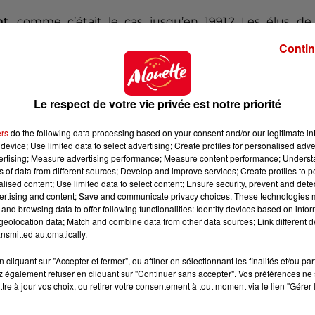
nt
, comme c’était le cas jusqu’en 1991 ? Les élus de 
ur le rétablissement d’un péage à l’entrée du pont, a
Contin
 qui lie
l’île à la Charente-Maritime
fête, cette année, 
ouristes l’empruntent
. Chaque été, la population pass
de l’année
. Plus d’informations dans
notre article dédié
.
Le respect de votre vie privée est notre priorité
ers
do the following data processing based on your consent and/or our legitimate int
re
device; Use limited data to select advertising; Create profiles for personalised adver
vertising; Measure advertising performance; Measure content performance; Unders
, 21 ans
, a témoigné au
micro d’Alouette.
Originaire
ns of data from different sources; Develop and improve services; Create profiles to 
ilotes brevetés de France.
Depuis 2021, il vit de sa
passi
alised content; Use limited data to select content; Ensure security, prevent and detect
ertising and content; Save and communicate privacy choices. These technologies
erault, dans la Vienne
. Une histoire de famille : son pè
and browsing data to offer following functionalities: Identify devices based on infor
aérostation de France.
De son côté,
Maël
particip
eolocation data; Match and combine data from other data sources; Link different de
olfières.
Découvrez son témoignage dans
notre arti
nsmitted automatically.
cliquant sur "Accepter et fermer", ou affiner en sélectionnant les finalités et/ou pa
 également refuser en cliquant sur "Continuer sans accepter". Vos préférences ne 
tre à jour vos choix, ou retirer votre consentement à tout moment via le lien "Gérer 
ouette.fr
.