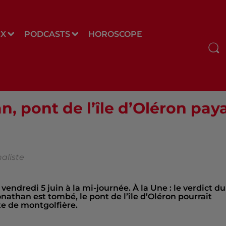
UX
PODCASTS
HOROSCOPE
n, pont de l’île d’Oléron pay
aliste
e vendredi 5 juin à la mi-journée. À la Une : le verdict du
athan est tombé, le pont de l’île d’Oléron pourrait
te de montgolfière.