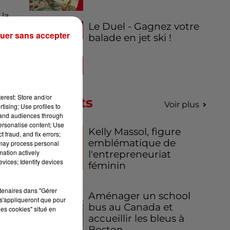
la
Le Duel - Gagnez votre
fin
uer sans accepter
balade en jet ski !
ses
e à
erest: Store and/or
Podcasts
Voir plus
tising; Use profiles to
tand audiences through
 de
personalise content; Use
Kelly Massol, figure
on
 fraud, and fix errors;
emblématique de
 may process personal
re,
mation actively
l'entrepreneuriat
era
vices; Identify devices
féminin
cle
rtenaires dans "Gérer
Aménager un school
s'appliqueront que pour
bus au Canada et
les cookies" situé en
accueillir les bleus à
Boston,...