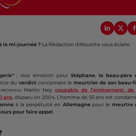
à la mi-journée ?
La Rédaction d'Alouette vous éclaire.
gerie"
: vive émotion pour
Stéphane
,
le beau-père 
nonce du
verdict
concernant le
meurtrier de son beau-fi
reconnu Martin Ney
coupable de l’enlèvement, de 
0 ans
, disparu en 2004. L’homme de 55 ans est condam
damné
à la perpétuité en
Allemagne
pour le
meurtre 
jours pour faire appel
.
?