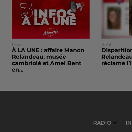
11h51
11h18
À LA UNE : affaire Manon
Dispariti
Relandeau, musée
Relandeau
cambriolé et Amel Bent
réclame l’i
en...
RADIO
I