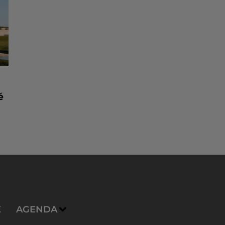
é
E
AGENDA