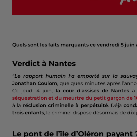
Quels sont les faits marquants ce vendredi 5 juin 
Verdict à Nantes
"Le rapport humain l'a emporté sur la sauva
Jonathan Coulom
, quelques minutes après l’an
Ce jeudi 4 juin,
la cour d’assises de Nantes
a 
séquestration et du meurtre du petit garçon de 1
à la
réclusion criminelle à perpétuité
. Déjà
con
trois enfants
, le criminel dispose désormais de
dix 
Le pont de l’île d’Oléron payant 