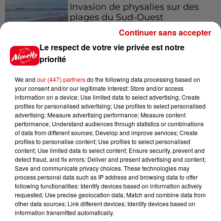
Invasion de physalies sur des
plages du Sud-Ouest
Continuer sans accepter
Le respect de votre vie privée est notre
priorité
Jeux
We and
our (447) partners
do the following data processing based on
Voir plus
your consent and/or our legitimate interest: Store and/or access
information on a device; Use limited data to select advertising; Create
profiles for personalised advertising; Use profiles to select personalised
Gagnez vos places pour le
advertising; Measure advertising performance; Measure content
Festival du Roi Arthur 2026 !
performance; Understand audiences through statistics or combinations
of data from different sources; Develop and improve services; Create
profiles to personalise content; Use profiles to select personalised
content; Use limited data to select content; Ensure security, prevent and
detect fraud, and fix errors; Deliver and present advertising and content;
Save and communicate privacy choices. These technologies may
Gagnez vos entrées pour le
process personal data such as IP address and browsing data to offer
Musée du Sport Automobile au
following functionalities: Identify devices based on information actively
Mans !
requested; Use precise geolocation data; Match and combine data from
other data sources; Link different devices; Identify devices based on
information transmitted automatically.