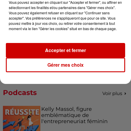
Vous pouvez accepter en cliquant sur "Accepter et fermer", ou affiner en
Alouette vous invite à
sélectionnant les finalités et/ou partenaires dans "Gérer mes choix".
Futuroscope Xperiences !
Vous pouvez également refuser en cliquant sur "Continuer sans
accepter". Vos préférences ne s'appliqueront que pour ce site. Vous
pouvez mettre à jour vos choix, ou retirer votre consentement à tout
moment via le lien "Gérer les cookies" situé en bas de chaque page.
Le Duel - Gagnez votre balade
en jet ski !
Accepter et fermer
Gérer mes choix
Podcasts
Voir plus
Kelly Massol, figure
emblématique de
l'entrepreneuriat féminin