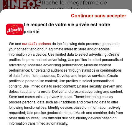
Rochelle, mégaferme de
saumons et succès...
Continuer sans accepter
Le respect de votre vie privée est notre
priorité
Jeux
Voir plus
We and
our (447) partners
do the following data processing based on
your consent and/or our legitimate interest: Store and/or access
information on a device; Use limited data to select advertising; Create
Gagnez vos places pour le
profiles for personalised advertising; Use profiles to select personalised
Festival du Roi Arthur 2026 !
advertising; Measure advertising performance; Measure content
performance; Understand audiences through statistics or combinations
of data from different sources; Develop and improve services; Create
profiles to personalise content; Use profiles to select personalised
content; Use limited data to select content; Ensure security, prevent and
detect fraud, and fix errors; Deliver and present advertising and content;
Gagnez vos entrées pour le
Save and communicate privacy choices. These technologies may
process personal data such as IP address and browsing data to offer
Musée du Sport Automobile au
following functionalities: Identify devices based on information actively
Mans !
requested; Use precise geolocation data; Match and combine data from
other data sources; Link different devices; Identify devices based on
information transmitted automatically.