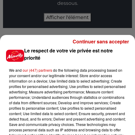
dessous.
Afficher l'élément
"Charlie, nos chemins resteront liés à jamais par
Continuer sans accepter
l’histoire du Vendée Globe
. Au-delà de la
Le respect de votre vie privée est notre
compétition,
j’ai toujours admiré ta persévérance,
priorité
ta capacité à te remettre en question et ta quête
permanente d’excellence.
Tu as marqué notre sport
We and
our (447) partners
do the following data processing based on
de ton empreinte"
a réagit Yannick Bestaven sur
your consent and/or our legitimate interest: Store and/or access
Facebook ce jeudi après-midi.
information on a device; Use limited data to select advertising; Create
profiles for personalised advertising; Use profiles to select personalised
advertising; Measure advertising performance; Measure content
Pour sa part,
Violette Dorange, la benjamine de la
performance; Understand audiences through statistics or combinations
dernière édition,
salue ce
"génie de la voile"
dans
of data from different sources; Develop and improve services; Create
profiles to personalise content; Use profiles to select personalised
une story postée sur son compte Instagram. .
content; Use limited data to select content; Ensure security, prevent and
"C’était
quelqu’un que j’admirais profondément.
detect fraud, and fix errors; Deliver and present advertising and content;
Un génie de la voile
: tout le milieu le savait, le
Save and communicate privacy choices. These technologies may
process personal data such as IP address and browsing data to offer
ressentait.
Merci de nous avoir tous inspirés
"
, peut-