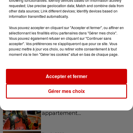
following functionalities: Identify devices based on information actively
on lire.
requested; Use precise geolocation data; Match and combine data from
other data sources; Link different devices; Identify devices based on
Ce jeudi matin, en annonçant la mort de Charlie
information transmitted automatically.
Dalin,
sa femme Perrine Le Pape a précisé que
"des
Vous pouvez accepter en cliquant sur "Accepter et fermer", ou affiner en
hommages lui seront rendus dans les jours à venir"
.
sélectionnant les finalités et/ou partenaires dans "Gérer mes choix".
Infos
Vous pouvez également refuser en cliquant sur "Continuer sans
Voir plus
accepter". Vos préférences ne s'appliqueront que pour ce site. Vous
pouvez mettre à jour vos choix, ou retirer votre consentement à tout
moment via le lien "Gérer les cookies" situé en bas de chaque page.
7 août 2026
Pape Léon XIV en France : quel
est son programme ?
Accepter et fermer
Gérer mes choix
7 août 2026
Limoges : un bébé d'un mois
blessé dans un incendie, un
appartement...