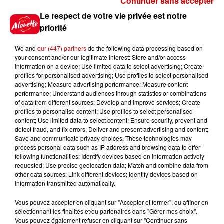
Continuer sans accepter
Le respect de votre vie privée est notre
Jeux
Voir plus
priorité
Gagnez vos places pour le
We and
our (447) partners
do the following data processing based on
festival Marché Gourmand 2026
your consent and/or our legitimate interest: Store and/or access
à Coulon !
information on a device; Use limited data to select advertising; Create
profiles for personalised advertising; Use profiles to select personalised
advertising; Measure advertising performance; Measure content
performance; Understand audiences through statistics or combinations
of data from different sources; Develop and improve services; Create
profiles to personalise content; Use profiles to select personalised
Le Duel - Gagnez vos entrées
content; Use limited data to select content; Ensure security, prevent and
pour l'un des zoos de nos
detect fraud, and fix errors; Deliver and present advertising and content;
régions !
Save and communicate privacy choices. These technologies may
process personal data such as IP address and browsing data to offer
following functionalities: Identify devices based on information actively
requested; Use precise geolocation data; Match and combine data from
other data sources; Link different devices; Identify devices based on
Destination Vacances - Gagnez
information transmitted automatically.
votre séjour en famille au cœur
de la...
Vous pouvez accepter en cliquant sur "Accepter et fermer", ou affiner en
sélectionnant les finalités et/ou partenaires dans "Gérer mes choix".
Vous pouvez également refuser en cliquant sur "Continuer sans