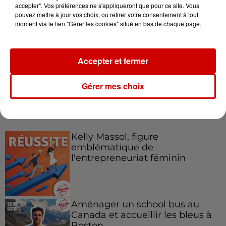
accepter". Vos préférences ne s'appliqueront que pour ce site. Vous
pouvez mettre à jour vos choix, ou retirer votre consentement à tout
Destination Vacances : inscrivez-
moment via le lien "Gérer les cookies" situé en bas de chaque page.
vous !
Accepter et fermer
Gérer mes choix
Podcasts
Voir plus
Kelly Massol, figure
emblématique de
l'entrepreneuriat féminin
Aménager un school bus au
Canada et accueillir les bleus à
Boston,...