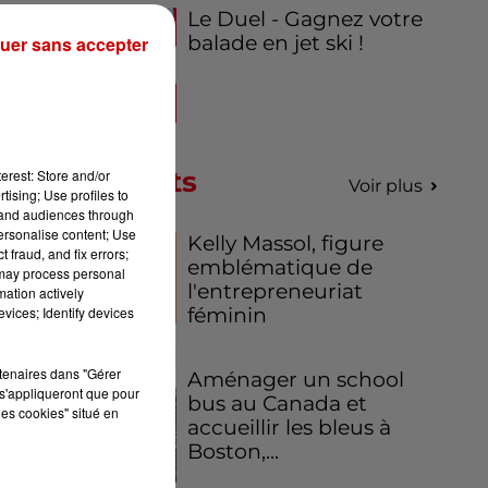
Le Duel - Gagnez votre
Le
balade en jet ski !
uer sans accepter
ur
aux
eur
Podcasts
erest: Store and/or
Voir plus
tising; Use profiles to
tand audiences through
personalise content; Use
Kelly Massol, figure
 fraud, and fix errors;
emblématique de
 may process personal
l'entrepreneuriat
mation actively
féminin
vices; Identify devices
ais
lle
rtenaires dans "Gérer
Aménager un school
ur,
s'appliqueront que pour
bus au Canada et
nts
les cookies" situé en
accueillir les bleus à
Boston,...
 à