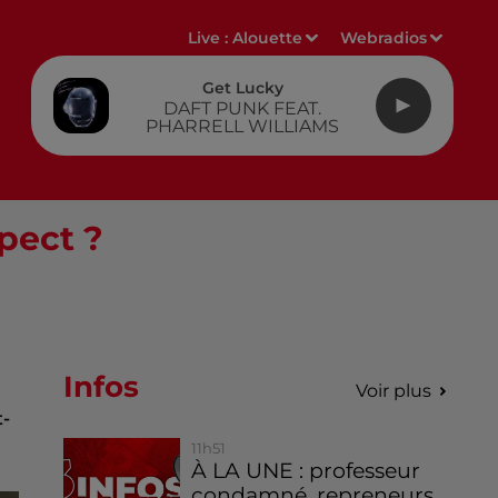
Live :
Alouette
Webradios
Get Lucky
DAFT PUNK FEAT.
PHARRELL WILLIAMS
spect ?
Infos
Voir plus
t-
11h51
À LA UNE : professeur
condamné, repreneurs