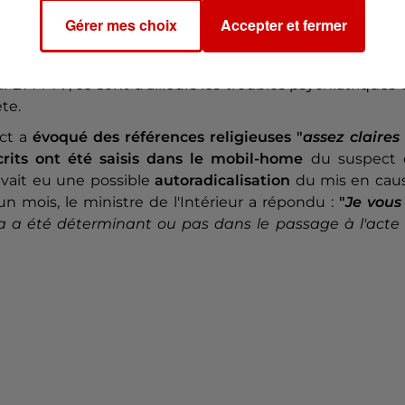
is le feu à son véhicule
dans lequel, il y aurait pu av
Gérer mes choix
Accepter et fermer
ête le confirmera
", a ajouté le ministre de l'Intérieur.
le suspect qui se trouve en garde à vue pour
"tentat
ar
BFM TV
, ce sont d'ailleurs les troubles psychiatriques
te.
ect a
évoqué des références religieuses "
assez claires
rits
ont été saisis dans le mobil-home
du suspect 
avait eu une possible
autoradicalisation
du mis en caus
un mois, le ministre de l'Intérieur a répondu :
"
Je vous
 ça a été déterminant ou pas dans le passage à l'acte