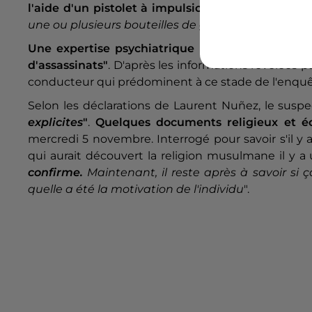
l'aide d'un pistolet à impulsion électrique
. "
Il a
m
une ou plusieurs
bouteilles de gaz, mais ça, l'enqu
Une expertise psychiatrique
a été réalisée sur 
d'assassinats"
. D'après les informations révélées p
conducteur qui prédominent à ce stade de l'enquê
Selon les déclarations de Laurent Nuñez,
le susp
explicites
"
.
Quelques documents religieux et éc
mercredi 5 novembre. Interrogé pour savoir s'il y 
qui aurait découvert la religion musulmane il y a 
confirme.
Maintenant, il reste après à savoir si
quelle a été la motivation de l'individu
".