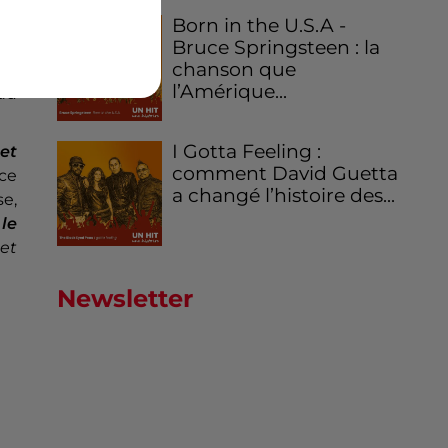
oir
Born in the U.S.A -
Bruce Springsteen : la
chanson que
ive
l’Amérique...
 du
I Gotta Feeling :
 et
comment David Guetta
ce
a changé l’histoire des...
e,
 le
 et
Newsletter