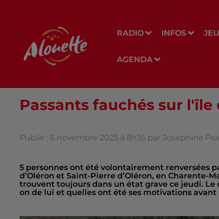
RADIO
INFOS
JE
AGENDA
Passants fauchés sur l'île
Publié : 6 novembre 2025 à 8h35 par
Joséphine Poi
5 personnes ont été volontairement renversées p
d’Oléron et Saint-Pierre d’Oléron, en Charente-Ma
trouvent toujours dans un état grave ce jeudi. Le 
on de lui et quelles ont été ses motivations avant 