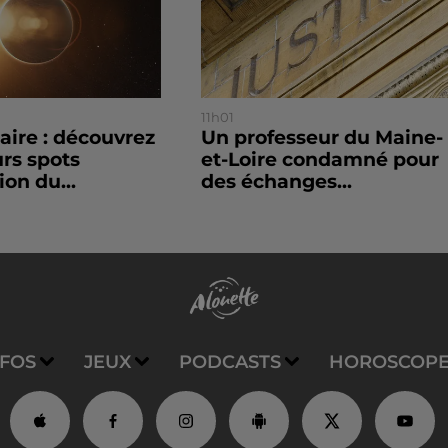
11h01
laire : découvrez
Un professeur du Maine-
urs spots
et-Loire condamné pour
ion du...
des échanges...
NFOS
JEUX
PODCASTS
HOROSCOP