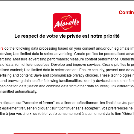
bite le village de la Cotinière à
Saint-Pierre d'Oléron.
Contin
ué le maire de la commune, Christophe Sueur. Ce pêche
" et seul
est connu pour
des faits liés à l'alcool et 
condamnations : l'un pour vol, l'autre pour délit routier.
Le respect de votre vie privée est notre priorité
es résultats de l'analyse toxicologique sur le conduct
is récente
".
ers
do the following data processing based on your consent and/or our legitimate int
device; Use limited data to select advertising; Create profiles for personalised adver
iatriques
.
vertising; Measure advertising performance; Measure content performance; Unders
ns of data from different sources; Develop and improve services; Create profiles to 
alised content; Use limited data to select content; Ensure security, prevent and detect
ertising and content; Save and communicate privacy choices. These technologies
ne de l'attaque ?
and browsing data to offer following functionalities: Identify devices based on infor
eolocation data; Match and combine data from other data sources; Link different de
ns a crié
"Allah Akbar"
(Dieu est le plus grand, NDLR). M
nsmitted automatically.
au titre de la radicalisation
, de quelque nature qu'e
cliquant sur "Accepter et fermer", ou affiner en sélectionnant les finalités et/ou pa
'est à ce stade
pas saisi
, a déclaré le ministre de l'Intérie
 également refuser en cliquant sur "Continuer sans accepter". Vos préférences ne 
e PNAT reste toutefois en observation, selon les éléme
tre à jour vos choix, ou retirer votre consentement à tout moment via le lien "Gérer 
e son interpellation et les gendarmes l'ont
neutralisé