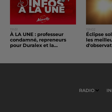
11h51
15h02
À LA UNE : professeur
Éclipse so
condamné, repreneurs
les meille
pour Duralex et la...
d'observat
RADIO
I