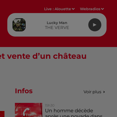
Live :
Alouette
Webradios
Lucky Man
THE VERVE
et vente d’un château
Infos
Voir plus
15h30
Un homme décède
après une noyade dans