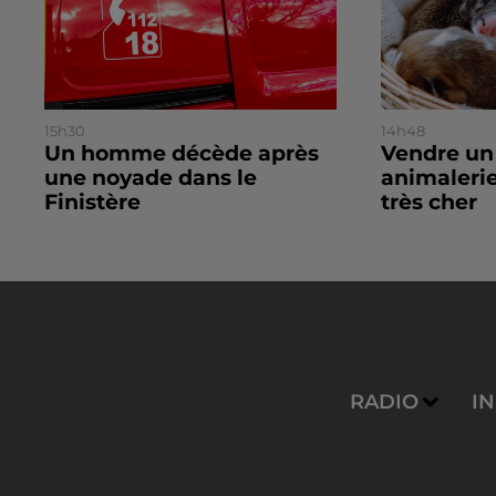
15h30
14h48
Un homme décède après
Vendre un
une noyade dans le
animalerie
Finistère
très cher
RADIO
I