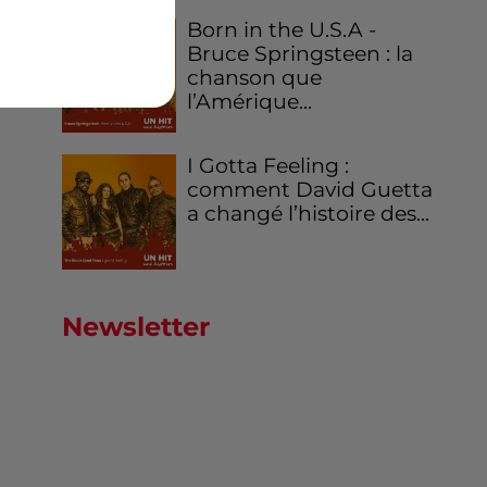
Born in the U.S.A -
Bruce Springsteen : la
chanson que
l’Amérique...
I Gotta Feeling :
comment David Guetta
a changé l’histoire des...
Newsletter