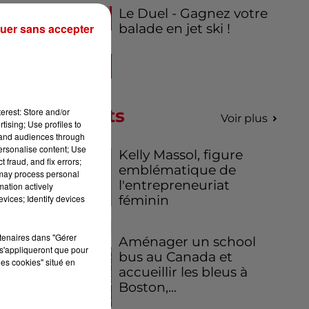
'un
Le Duel - Gagnez votre
es
uer sans accepter
balade en jet ski !
Podcasts
erest: Store and/or
en
Voir plus
tising; Use profiles to
les
tand audiences through
is
personalise content; Use
Kelly Massol, figure
 fraud, and fix errors;
emblématique de
 may process personal
l'entrepreneuriat
mation actively
vices; Identify devices
féminin
rtenaires dans "Gérer
Aménager un school
s'appliqueront que pour
bus au Canada et
les cookies" situé en
accueillir les bleus à
Boston,...