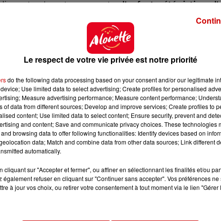
 indiquent qu'avant son meurtre,
l'enfant a été victime d
pal suspect
dans cette affaire, a été retrouvé sur les
zon
Contin
re article dédié
.
Le respect de votre vie privée est notre priorité
ers
do the following data processing based on your consent and/or our legitimate int
Près de
Segré-en-Anjou-Bleu
, à 42 km d’
Angers
, un
bi
device; Use limited data to select advertising; Create profiles for personalised adver
asi royal
de 2 500 m², contenant
40 pièces dont 10 sal
vertising; Measure advertising performance; Measure content performance; Unders
 millions d’euros
. Appartenant à la même famille depu
ns of data from different sources; Develop and improve services; Create profiles to 
alised content; Use limited data to select content; Ensure security, prevent and detect
 d’informations dans
notre
article dédié
.
ertising and content; Save and communicate privacy choices. These technologies
and browsing data to offer following functionalities: Identify devices based on infor
eolocation data; Match and combine data from other data sources; Link different de
nsmitted automatically.
louette.fr
cliquant sur "Accepter et fermer", ou affiner en sélectionnant les finalités et/ou pa
 également refuser en cliquant sur "Continuer sans accepter". Vos préférences ne 
tre à jour vos choix, ou retirer votre consentement à tout moment via le lien "Gérer 