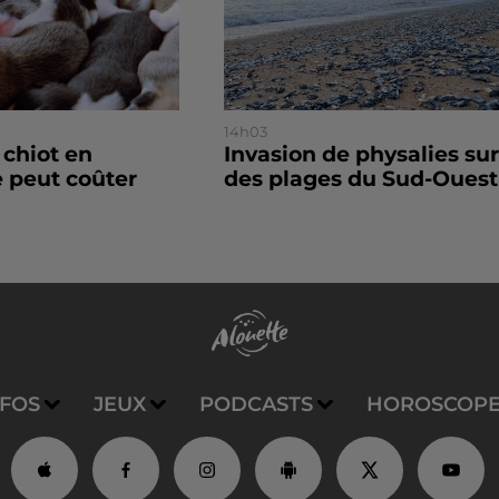
14h03
 chiot en
Invasion de physalies sur
 peut coûter
des plages du Sud-Ouest
NFOS
JEUX
PODCASTS
HOROSCOP