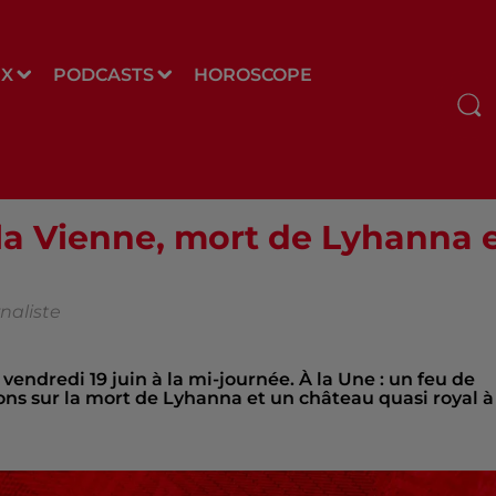
UX
PODCASTS
HOROSCOPE
la Vienne, mort de Lyhanna 
naliste
e vendredi 19 juin à la mi-journée. À la Une : un feu de
ons sur la mort de Lyhanna et un château quasi royal à