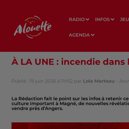
RADIO
INFOS
JE
AGENDA
À LA UNE : incendie dans 
Publié : 19 juin 2026 à 11h52 par
Lola Marteau
-
Jour
La Rédaction fait le point sur les infos à retenir c
culture important à Magné, de nouvelles révélati
vendre près d’Angers.