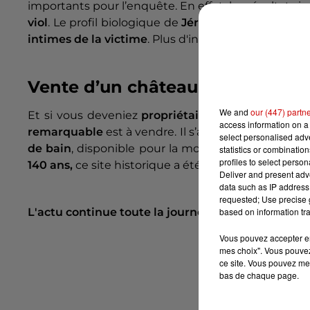
importants pour l’enquête. En effet, les résultats
viol
. Le profil biologique de
Jérôme Barella
,
princi
intimes de la victime
. Plus d'informations dans
not
Vente d’un château
We and
our (447) partn
Et si vous deveniez
propriétaire d’un château
? 
access information on a 
remarquable
est à vendre. Il s’agit d’un
château qu
select personalised ad
de bain
, disponible pour la modique somme... de
6
statistics or combinatio
profiles to select person
140 ans,
ce site historique a été
édifié en 1632.
Plus
Deliver and present adv
data such as IP address 
requested; Use precise g
based on information tra
L'actu continue toute la journée sur Alouette et
a
Vous pouvez accepter en 
mes choix". Vous pouvez
ce site. Vous pouvez met
bas de chaque page.