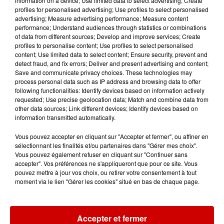
information on a device; Use limited data to select advertising; Create
à Coulon !
profiles for personalised advertising; Use profiles to select personalised
advertising; Measure advertising performance; Measure content
performance; Understand audiences through statistics or combinations
of data from different sources; Develop and improve services; Create
profiles to personalise content; Use profiles to select personalised
Le Duel - Gagnez vos entrées
content; Use limited data to select content; Ensure security, prevent and
pour le parc animalier de votre
detect fraud, and fix errors; Deliver and present advertising and content;
choix !
Save and communicate privacy choices. These technologies may
process personal data such as IP address and browsing data to offer
following functionalities: Identify devices based on information actively
requested; Use precise geolocation data; Match and combine data from
other data sources; Link different devices; Identify devices based on
Destination Vacances - Gagnez
information transmitted automatically.
votre séjour en famille au cœur
de la...
Vous pouvez accepter en cliquant sur "Accepter et fermer", ou affiner en
sélectionnant les finalités et/ou partenaires dans "Gérer mes choix".
Vous pouvez également refuser en cliquant sur "Continuer sans
accepter". Vos préférences ne s'appliqueront que pour ce site. Vous
pouvez mettre à jour vos choix, ou retirer votre consentement à tout
moment via le lien "Gérer les cookies" situé en bas de chaque page.
Podcasts
Voir plus
Accepter et fermer