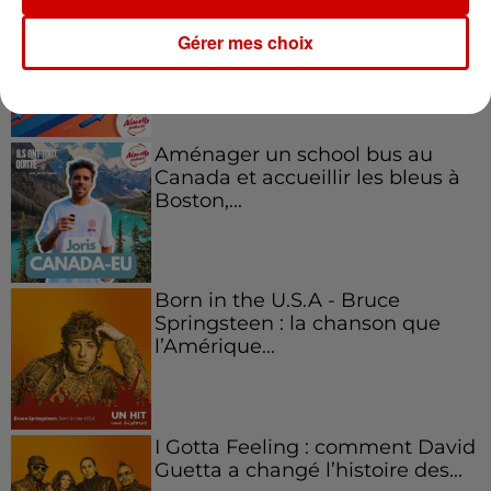
Kelly Massol, figure
emblématique de
Gérer mes choix
l'entrepreneuriat féminin
Aménager un school bus au
Canada et accueillir les bleus à
Boston,...
Born in the U.S.A - Bruce
Springsteen : la chanson que
l’Amérique...
I Gotta Feeling : comment David
Guetta a changé l’histoire des...