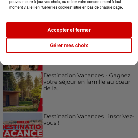
pouvez mettre à jour vos choix, ou retirer votre consentement à tout
moment via le lien "Gérer les cookies" situé en bas de chaque page.
Jeux
Voir plus
Accepter et fermer
Le Duel - Gagnez vos entrées
pour l'un des zoos de nos
Gérer mes choix
régions !
Destination Vacances - Gagnez
votre séjour en famille au cœur
de la...
Destination Vacances : inscrivez-
vous !