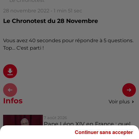
Le Chronotest
28 novembre 2022 - 1 min 51 sec
Le Chronotest du 28 Novembre
Vous avez 40 secondes pour répondre à 5 questions.
Top… C'est parti !
Infos
Voir plus
7 août 2026
Pape Léon XIV en France : quel
est son programme ?
Continuer sans accepter