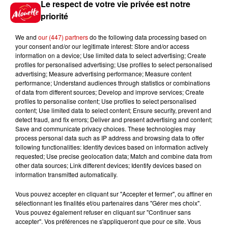
Le respect de votre vie privée est notre
priorité
7 août 2026
We and
our (447) partners
do the following data processing based on
Limoges : un bébé d'un mois
your consent and/or our legitimate interest: Store and/or access
blessé dans un incendie, un
information on a device; Use limited data to select advertising; Create
appartement...
profiles for personalised advertising; Use profiles to select personalised
advertising; Measure advertising performance; Measure content
performance; Understand audiences through statistics or combinations
of data from different sources; Develop and improve services; Create
7 août 2026
profiles to personalise content; Use profiles to select personalised
Éclipse solaire : découvrez les
content; Use limited data to select content; Ensure security, prevent and
detect fraud, and fix errors; Deliver and present advertising and content;
meilleurs spots d'observation
Save and communicate privacy choices. These technologies may
du...
process personal data such as IP address and browsing data to offer
following functionalities: Identify devices based on information actively
requested; Use precise geolocation data; Match and combine data from
other data sources; Link different devices; Identify devices based on
7 août 2026
information transmitted automatically.
À LA UNE : professeur
condamné, repreneurs pour
Vous pouvez accepter en cliquant sur "Accepter et fermer", ou affiner en
Duralex et la...
sélectionnant les finalités et/ou partenaires dans "Gérer mes choix".
Vous pouvez également refuser en cliquant sur "Continuer sans
accepter". Vos préférences ne s'appliqueront que pour ce site. Vous