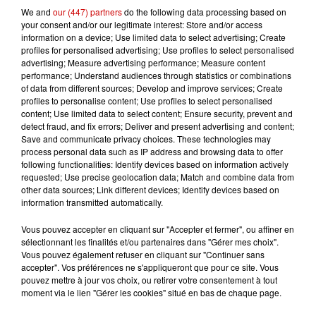
We and
our (447) partners
do the following data processing based on
your consent and/or our legitimate interest: Store and/or access
information on a device; Use limited data to select advertising; Create
Gagnez vos entrées pour le
profiles for personalised advertising; Use profiles to select personalised
Musée du Sport Automobile au
advertising; Measure advertising performance; Measure content
Mans !
performance; Understand audiences through statistics or combinations
of data from different sources; Develop and improve services; Create
profiles to personalise content; Use profiles to select personalised
content; Use limited data to select content; Ensure security, prevent and
detect fraud, and fix errors; Deliver and present advertising and content;
Save and communicate privacy choices. These technologies may
Alouette vous invite à
process personal data such as IP address and browsing data to offer
Futuroscope Xperiences !
following functionalities: Identify devices based on information actively
requested; Use precise geolocation data; Match and combine data from
other data sources; Link different devices; Identify devices based on
information transmitted automatically.
Vous pouvez accepter en cliquant sur "Accepter et fermer", ou affiner en
Le Duel - Gagnez votre balade
sélectionnant les finalités et/ou partenaires dans "Gérer mes choix".
en jet ski !
Vous pouvez également refuser en cliquant sur "Continuer sans
accepter". Vos préférences ne s'appliqueront que pour ce site. Vous
pouvez mettre à jour vos choix, ou retirer votre consentement à tout
moment via le lien "Gérer les cookies" situé en bas de chaque page.