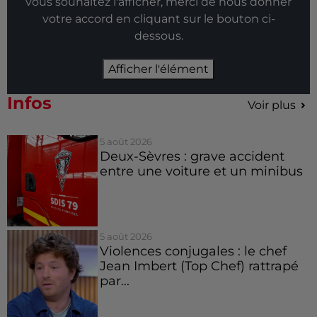
vous souhaitez l'afficher, merci de nous donner
votre accord en cliquant sur le bouton ci-
dessous.
Afficher l'élément
Infos
Voir plus
5 août 2026
Deux-Sèvres : grave accident
entre une voiture et un minibus
5 août 2026
Violences conjugales : le chef
Jean Imbert (Top Chef) rattrapé
par...