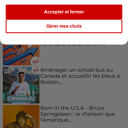
Accepter et fermer
Podcasts
Voir plus
Gérer mes choix
Kelly Massol, figure
emblématique de
l'entrepreneuriat féminin
Aménager un school bus au
Canada et accueillir les bleus à
Boston,...
Born in the U.S.A - Bruce
Springsteen : la chanson que
l’Amérique...