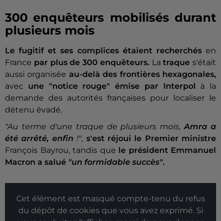
300 enquêteurs mobilisés durant
plusieurs mois
Le fugitif et ses complices étaient recherchés
en
France
par plus de 300 enquêteurs.
La
traque
s'était
aussi organisée
au-delà des frontières hexagonales,
avec
une "notice rouge" émise par Interpol
à la
demande des autorités françaises pour localiser le
détenu évadé.
"Au terme d'une traque de plusieurs mois,
Amra a
été arrêté, enfin
!"
,
s'est réjoui le Premier ministre
François Bayrou, tandis que
le président Emmanuel
Macron a salué
"un formidable succès"
.
Cet élément est masqué compte-tenu du refus
du dépôt de cookies que vous avez exprimé. Si