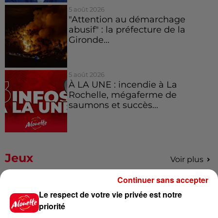
5 août 2026
"Attention au démarchage
abusif" : la préfecture de la
Gironde...
5 août 2026
À LA UNE : incendie à La
Rochelle, mégaferme de
saumons et succès...
Jeux
Voir plus
Continuer sans accepter
Gagnez vos places pour le
Le respect de votre vie privée est notre
Festival du Roi Arthur 2026 !
priorité