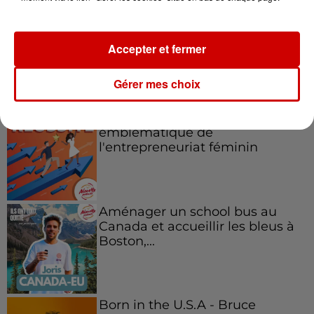
Accepter et fermer
Podcasts
Voir plus
Gérer mes choix
Kelly Massol, figure
emblématique de
l'entrepreneuriat féminin
Aménager un school bus au
Canada et accueillir les bleus à
Boston,...
Born in the U.S.A - Bruce