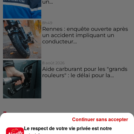
un...
8h49
Rennes : enquête ouverte après
un accident impliquant un
conducteur...
8 août 2026
Aide carburant pour les "grands
rouleurs" : le délai pour la...
Jeux
Voir plus
Continuer sans accepter
Le respect de votre vie privée est notre
Gagnez vos places pour le