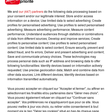
priorité
festival Marché Gourmand 2026
à Coulon !
We and
our (447) partners
do the following data processing based on
your consent and/or our legitimate interest: Store and/or access
information on a device; Use limited data to select advertising; Create
profiles for personalised advertising; Use profiles to select personalised
advertising; Measure advertising performance; Measure content
Le Duel - Gagnez vos entrées
performance; Understand audiences through statistics or combinations
pour l'un des zoos de nos
of data from different sources; Develop and improve services; Create
régions !
profiles to personalise content; Use profiles to select personalised
content; Use limited data to select content; Ensure security, prevent and
detect fraud, and fix errors; Deliver and present advertising and content;
Save and communicate privacy choices. These technologies may
process personal data such as IP address and browsing data to offer
Destination Vacances - Gagnez
following functionalities: Identify devices based on information actively
votre séjour en famille au cœur
requested; Use precise geolocation data; Match and combine data from
de la...
other data sources; Link different devices; Identify devices based on
information transmitted automatically.
Vous pouvez accepter en cliquant sur "Accepter et fermer", ou affiner en
sélectionnant les finalités et/ou partenaires dans "Gérer mes choix".
Destination Vacances : inscrivez-
Vous pouvez également refuser en cliquant sur "Continuer sans
accepter". Vos préférences ne s'appliqueront que pour ce site. Vous
vous !
pouvez mettre à jour vos choix, ou retirer votre consentement à tout
moment via le lien "Gérer les cookies" situé en bas de chaque page.