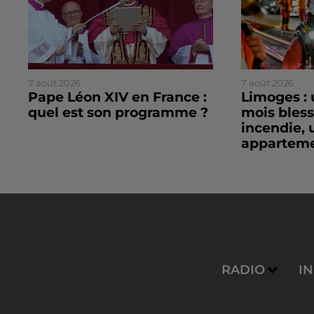
7 août 2026
7 août 2026
Pape Léon XIV en France :
Limoges : 
quel est son programme ?
mois bles
incendie, 
apparteme
RADIO
I