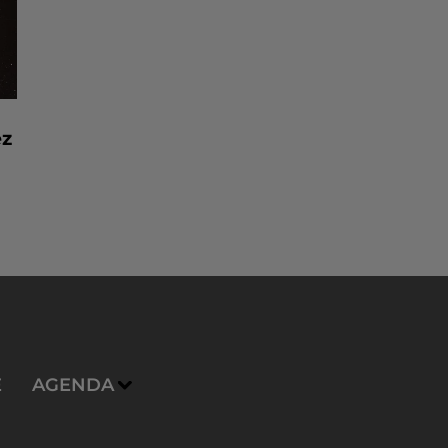
ez
E
AGENDA