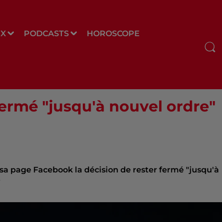
UX
PODCASTS
HOROSCOPE
fermé "jusqu'à nouvel ordre"
r sa page Facebook la décision de rester fermé "jusqu'à
.