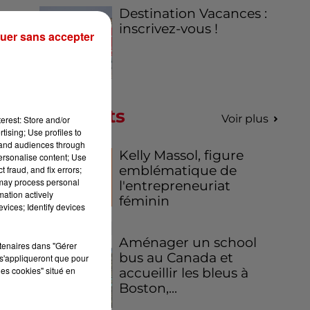
Destination Vacances :
inscrivez-vous !
uer sans accepter
Podcasts
Voir plus
erest: Store and/or
tising; Use profiles to
tand audiences through
Kelly Massol, figure
personalise content; Use
emblématique de
 fraud, and fix errors;
 may process personal
l'entrepreneuriat
mation actively
féminin
vices; Identify devices
Aménager un school
rtenaires dans "Gérer
bus au Canada et
s'appliqueront que pour
les cookies" situé en
accueillir les bleus à
Boston,...