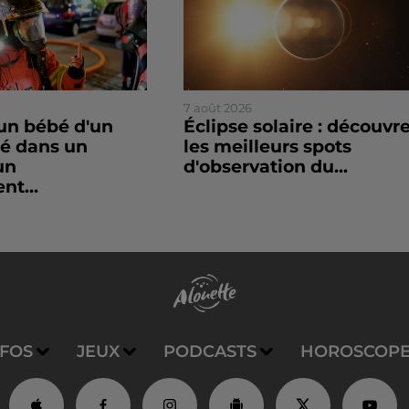
7 août 2026
un bébé d'un
Éclipse solaire : découvr
sé dans un
les meilleurs spots
un
d'observation du...
nt...
NFOS
JEUX
PODCASTS
HOROSCOP