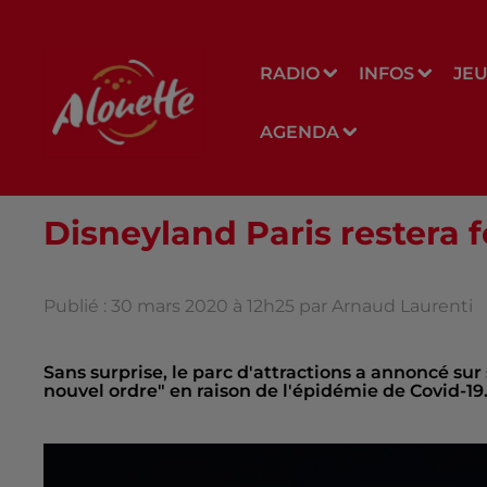
RADIO
INFOS
JE
AGENDA
Disneyland Paris restera 
Publié : 30 mars 2020 à 12h25 par Arnaud Laurenti
Sans surprise, le parc d'attractions a annoncé su
nouvel ordre" en raison de l'épidémie de Covid-19