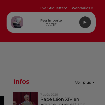
Live :
Alouette
Webradios
Peu Importe
ZAZIE
Infos
Voir plus
7 août 2026
Pape Léon XIV en
France : quel est son