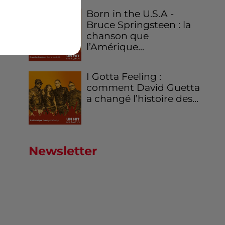
Born in the U.S.A -
Bruce Springsteen : la
chanson que
l’Amérique...
I Gotta Feeling :
comment David Guetta
a changé l’histoire des...
Newsletter