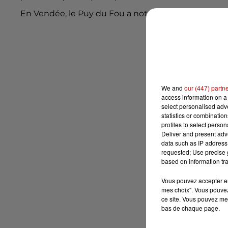
En Vendée, le Puy du Fou a notamment
repoussé s
We and
our (447) partn
access information on a 
select personalised ad
statistics or combinatio
profiles to select person
Deliver and present adv
data such as IP address 
requested; Use precise g
based on information tra
Vous pouvez accepter en 
mes choix". Vous pouvez
ce site. Vous pouvez met
bas de chaque page.