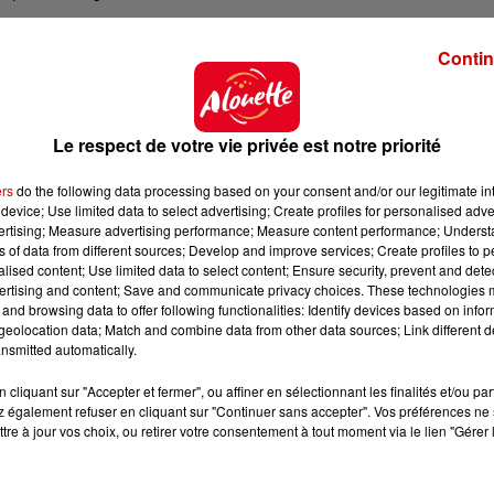
a réouverture au 18 avril
.
Contin
Le respect de votre vie privée est notre priorité
ers
do the following data processing based on your consent and/or our legitimate int
device; Use limited data to select advertising; Create profiles for personalised adver
vertising; Measure advertising performance; Measure content performance; Unders
ns of data from different sources; Develop and improve services; Create profiles to 
alised content; Use limited data to select content; Ensure security, prevent and detect
ertising and content; Save and communicate privacy choices. These technologies
and browsing data to offer following functionalities: Identify devices based on infor
eolocation data; Match and combine data from other data sources; Link different de
nsmitted automatically.
cliquant sur "Accepter et fermer", ou affiner en sélectionnant les finalités et/ou pa
 également refuser en cliquant sur "Continuer sans accepter". Vos préférences ne 
tre à jour vos choix, ou retirer votre consentement à tout moment via le lien "Gérer 