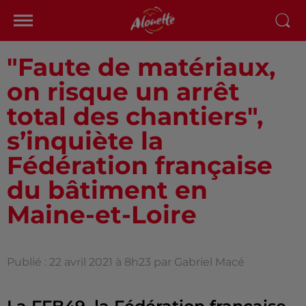
"Faute de matériaux,
on risque un arrêt
total des chantiers",
s’inquiète la
Fédération française
du bâtiment en
Maine-et-Loire
Publié : 22 avril 2021 à 8h23 par Gabriel Macé