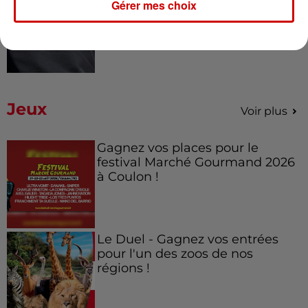
Gérer mes choix
Royan : elle tente d’écraser son
ex-conjoint et dit regretter...
Jeux
Voir plus
Gagnez vos places pour le
festival Marché Gourmand 2026
à Coulon !
Le Duel - Gagnez vos entrées
pour l'un des zoos de nos
régions !