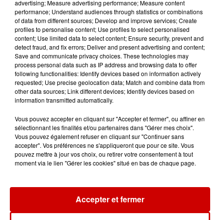
advertising; Measure advertising performance; Measure content
performance; Understand audiences through statistics or combinations
10h20
of data from different sources; Develop and improve services; Create
Incendies suspects en Deux-
profiles to personalise content; Use profiles to select personalised
Sèvres et en Maine-et-Loire : un
content; Use limited data to select content; Ensure security, prevent and
suspect...
detect fraud, and fix errors; Deliver and present advertising and content;
Save and communicate privacy choices. These technologies may
process personal data such as IP address and browsing data to offer
following functionalities: Identify devices based on information actively
requested; Use precise geolocation data; Match and combine data from
8h49
other data sources; Link different devices; Identify devices based on
Rennes : enquête ouverte après
information transmitted automatically.
un accident impliquant un
conducteur...
Vous pouvez accepter en cliquant sur "Accepter et fermer", ou affiner en
sélectionnant les finalités et/ou partenaires dans "Gérer mes choix".
Vous pouvez également refuser en cliquant sur "Continuer sans
accepter". Vos préférences ne s'appliqueront que pour ce site. Vous
8 août 2026
pouvez mettre à jour vos choix, ou retirer votre consentement à tout
Aide carburant pour les "grands
moment via le lien "Gérer les cookies" situé en bas de chaque page.
rouleurs" : le délai pour la...
Accepter et fermer
8 août 2026