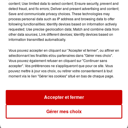
content; Use limited data to select content; Ensure security, prevent and
detect fraud, and fix errors; Deliver and present advertising and content;
Save and communicate privacy choices. These technologies may
Destination Vacances - Gagnez
process personal data such as IP address and browsing data to offer
votre séjour en famille au cœur
following functionalities: Identify devices based on information actively
de la...
requested; Use precise geolocation data; Match and combine data from
other data sources; Link different devices; Identify devices based on
information transmitted automatically.
Vous pouvez accepter en cliquant sur "Accepter et fermer", ou affiner en
sélectionnant les finalités et/ou partenaires dans "Gérer mes choix".
Vous pouvez également refuser en cliquant sur "Continuer sans
Podcasts
Voir plus
accepter". Vos préférences ne s'appliqueront que pour ce site. Vous
pouvez mettre à jour vos choix, ou retirer votre consentement à tout
moment via le lien "Gérer les cookies" situé en bas de chaque page.
Kelly Massol, figure
emblématique de
l'entrepreneuriat féminin
Accepter et fermer
Gérer mes choix
Aménager un school bus au
Canada et accueillir les bleus à