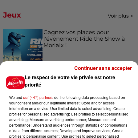
Jeux
Voir plus
Gagnez vos places pour
l'événement Ride the Show à
Morlaix !
Continuer sans accepter
Gagnez vos places pour le
Le respect de votre vie privée est notre
festival Marché Gourmand 2026
priorité
à Coulon !
We and
our (447) partners
do the following data processing based on
your consent and/or our legitimate interest: Store and/or access
information on a device; Use limited data to select advertising; Create
Le Duel - Gagnez vos entrées
profiles for personalised advertising; Use profiles to select personalised
advertising; Measure advertising performance; Measure content
pour l'un des zoos de nos
performance; Understand audiences through statistics or combinations
régions !
of data from different sources; Develop and improve services; Create
profiles to personalise content; Use profiles to select personalised