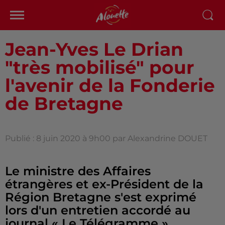
Jean-Yves Le Drian
"très mobilisé" pour
l'avenir de la Fonderie
de Bretagne
Publié : 8 juin 2020 à 9h00 par Alexandrine DOUET
Le ministre des Affaires
étrangères et ex-Président de la
Région Bretagne s'est exprimé
lors d'un entretien accordé au
journal « Le Télégramme ».