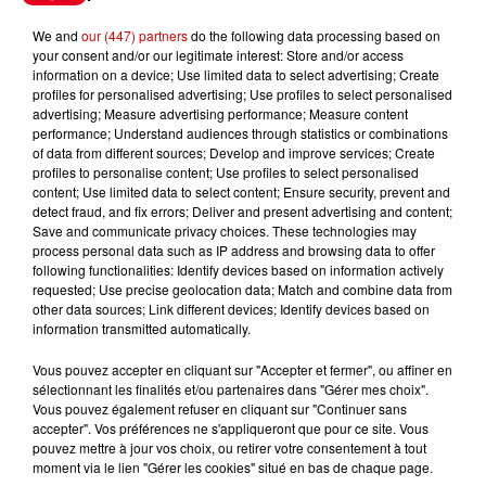
We and
our (447) partners
do the following data processing based on
Jeux
Voir plus
your consent and/or our legitimate interest: Store and/or access
information on a device; Use limited data to select advertising; Create
profiles for personalised advertising; Use profiles to select personalised
Le Duel - Gagnez vos entrées
advertising; Measure advertising performance; Measure content
pour l'un des zoos de nos
performance; Understand audiences through statistics or combinations
régions !
of data from different sources; Develop and improve services; Create
profiles to personalise content; Use profiles to select personalised
content; Use limited data to select content; Ensure security, prevent and
detect fraud, and fix errors; Deliver and present advertising and content;
Save and communicate privacy choices. These technologies may
Destination Vacances - Gagnez
process personal data such as IP address and browsing data to offer
following functionalities: Identify devices based on information actively
votre séjour en famille au cœur
requested; Use precise geolocation data; Match and combine data from
de la...
other data sources; Link different devices; Identify devices based on
information transmitted automatically.
Vous pouvez accepter en cliquant sur "Accepter et fermer", ou affiner en
sélectionnant les finalités et/ou partenaires dans "Gérer mes choix".
Destination Vacances : inscrivez-
Vous pouvez également refuser en cliquant sur "Continuer sans
vous !
accepter". Vos préférences ne s'appliqueront que pour ce site. Vous
pouvez mettre à jour vos choix, ou retirer votre consentement à tout
moment via le lien "Gérer les cookies" situé en bas de chaque page.