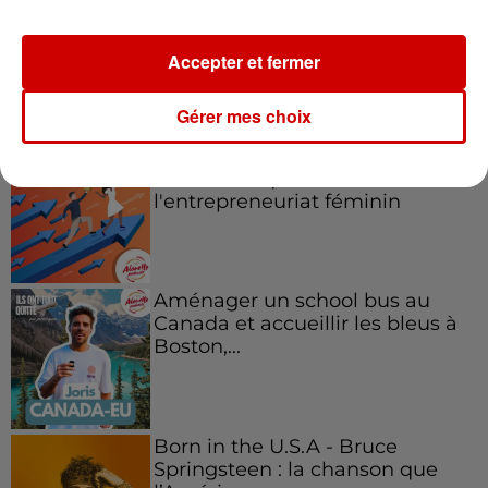
Accepter et fermer
Podcasts
Voir plus
Gérer mes choix
Kelly Massol, figure
emblématique de
l'entrepreneuriat féminin
Aménager un school bus au
Canada et accueillir les bleus à
Boston,...
Born in the U.S.A - Bruce
Springsteen : la chanson que