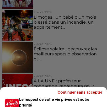
7 août 2026
Limoges : un bébé d'un mois
blessé dans un incendie, un
appartement...
7 août 2026
Éclipse solaire : découvrez les
meilleurs spots d'observation
du...
7 août 2026
À LA UNE : professeur
condamné, repreneurs pour
Duralex et la...
Continuer sans accepter
Le respect de votre vie privée est notre
priorité