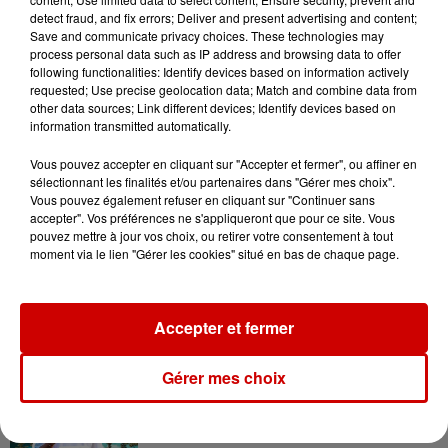
Destination Vacances : inscrivez-
detect fraud, and fix errors; Deliver and present advertising and content;
vous !
Save and communicate privacy choices. These technologies may
process personal data such as IP address and browsing data to offer
following functionalities: Identify devices based on information actively
requested; Use precise geolocation data; Match and combine data from
other data sources; Link different devices; Identify devices based on
information transmitted automatically.
Vous pouvez accepter en cliquant sur "Accepter et fermer", ou affiner en
Podcasts
sélectionnant les finalités et/ou partenaires dans "Gérer mes choix".
Voir plus
Vous pouvez également refuser en cliquant sur "Continuer sans
accepter". Vos préférences ne s'appliqueront que pour ce site. Vous
Kelly Massol, figure
pouvez mettre à jour vos choix, ou retirer votre consentement à tout
moment via le lien "Gérer les cookies" situé en bas de chaque page.
emblématique de
l'entrepreneuriat féminin
Accepter et fermer
Aménager un school bus au
Gérer mes choix
Canada et accueillir les bleus à
Boston,...