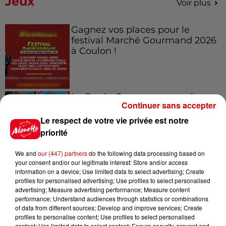
Jeux
Voir plus
Gagnez vos places pour le
festival Marché Gourmand 2026
à Coulon !
Le Duel - Gagnez vos entrées
Continuer sans accepter
pour l'un des zoos de nos
régions !
Le respect de votre vie privée est notre
priorité
We and
our (447) partners
do the following data processing based on
your consent and/or our legitimate interest: Store and/or access
Destination Vacances - Gagnez
information on a device; Use limited data to select advertising; Create
votre séjour en famille au cœur
profiles for personalised advertising; Use profiles to select personalised
de la...
advertising; Measure advertising performance; Measure content
performance; Understand audiences through statistics or combinations
of data from different sources; Develop and improve services; Create
profiles to personalise content; Use profiles to select personalised
content; Use limited data to select content; Ensure security, prevent and