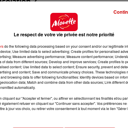
solation ?
Contin
 pas l’intention de revenir sur sa décision. Depuis s
rnée à de multiples reprises
. Selon le Code de San
s
dérogations permettant à certains clubs de servir 
x clubs du
Top 14
ou de
Ligue 1
. Cette réglementation,
Le respect de votre vie privée est notre priorité
tembre au 28 octobre 2023 dans neuf villes française
ers
do the following data processing based on your consent and/or our legitimate int
device; Use limited data to select advertising; Create profiles for personalised adver
vertising; Measure advertising performance; Measure content performance; Unders
16
, la bière avait coulé à flot. Cela aurait dû être de mêm
ns of data from different sources; Develop and improve services; Create profiles to 
rtant décidé autrement, poussant les organisateurs à
alised content; Use limited data to select content; Ensure security, prevent and detect
s.
ertising and content; Save and communicate privacy choices. These technologies
and browsing data to offer following functionalities: Identify devices based on infor
eolocation data; Match and combine data from other data sources; Link different de
nsmitted automatically.
une bière
cliquant sur "Accepter et fermer", ou affiner en sélectionnant les finalités et/ou pa
IP
munis de billets donnant accès à des salons priv
 également refuser en cliquant sur "Continuer sans accepter". Vos préférences ne 
tre à jour vos choix, ou retirer votre consentement à tout moment via le lien "Gérer 
le site de la
billetterie "Premium" des JO
, les offres 
ros par personne
pour assister à la
finale du 5 000 mèt
Pour se délecter d’une pinte de houblon, il faudra alor