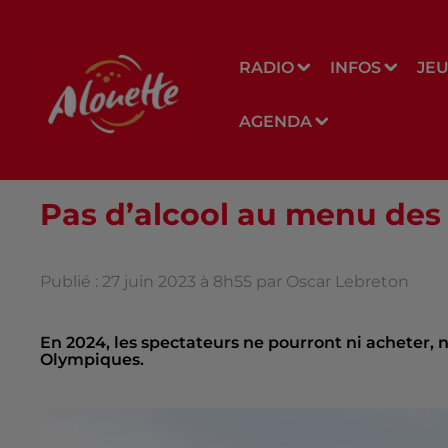
RADIO
INFOS
JE
AGENDA
Pas d’alcool au menu des
Publié : 27 juin 2023 à 8h55 par Oscar Lebreton
En 2024, les spectateurs ne pourront ni acheter, 
Olympiques.