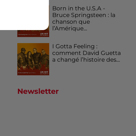
Born in the U.S.A -
Bruce Springsteen : la
chanson que
l’Amérique...
I Gotta Feeling :
comment David Guetta
a changé l’histoire des...
Newsletter