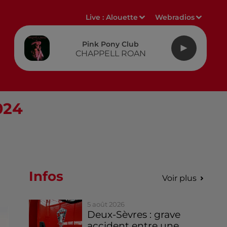
Live :
Alouette
Webradios
Pink Pony Club
CHAPPELL ROAN
024
Infos
Voir plus
5 août 2026
Deux-Sèvres : grave
accident entre une