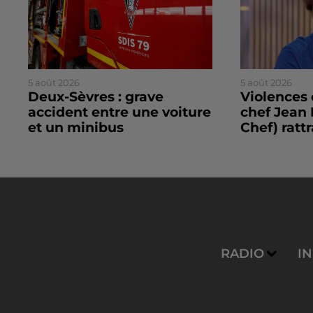
5 août 2026
5 août 2026
Deux-Sèvres : grave
Violences 
accident entre une voiture
chef Jean 
et un minibus
Chef) rattr
RADIO
I