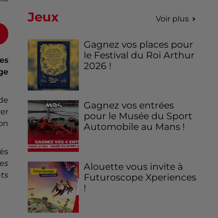
Jeux
Voir plus
Gagnez vos places pour
le Festival du Roi Arthur
ées
2026 !
ège
 de
Gagnez vos entrées
er
pour le Musée du Sport
ion
Automobile au Mans !
tés
les
Alouette vous invite à
ts
Futuroscope Xperiences
!