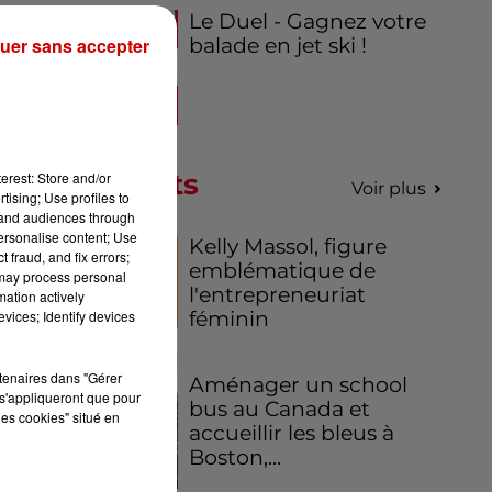
Le Duel - Gagnez votre
uer sans accepter
balade en jet ski !
on
té
de
 la
s,
Podcasts
erest: Store and/or
Voir plus
tising; Use profiles to
tand audiences through
e à
personalise content; Use
Kelly Massol, figure
 y
 fraud, and fix errors;
emblématique de
 may process personal
l'entrepreneuriat
mation actively
vices; Identify devices
féminin
rtenaires dans "Gérer
Aménager un school
és
s'appliqueront que pour
bus au Canada et
les cookies" situé en
VIP
accueillir les bleus à
res
Boston,...
s y