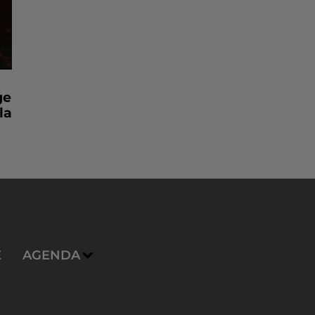
ge
la
E
AGENDA