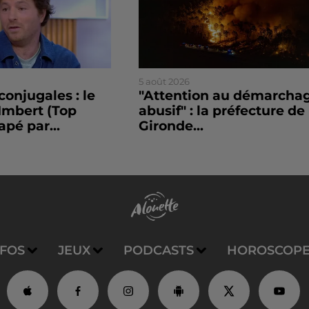
5 août 2026
conjugales : le
"Attention au démarcha
Imbert (Top
abusif" : la préfecture de 
apé par...
Gironde...
NFOS
JEUX
PODCASTS
HOROSCOP