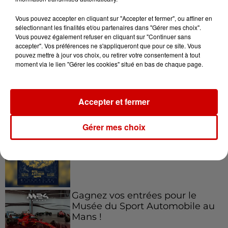
10h10
Vous pouvez accepter en cliquant sur "Accepter et fermer", ou affiner en
Duralex : trois repreneurs
sélectionnant les finalités et/ou partenaires dans "Gérer mes choix".
potentiels
Vous pouvez également refuser en cliquant sur "Continuer sans
accepter". Vos préférences ne s'appliqueront que pour ce site. Vous
pouvez mettre à jour vos choix, ou retirer votre consentement à tout
moment via le lien "Gérer les cookies" situé en bas de chaque page.
Jeux
Voir plus
Accepter et fermer
Gérer mes choix
Gagnez vos places pour le
Festival du Roi Arthur 2026 !
Gagnez vos entrées pour le
Musée du Sport Automobile au
Mans !