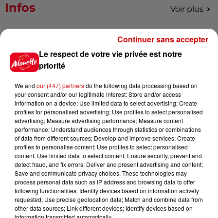
Infos
Voir plus
11h51
Continuer sans accepter
À LA UNE : professeur
Le respect de votre vie privée est notre
condamné, repreneurs pour
Duralex et la...
priorité
We and
our (447) partners
do the following data processing based on
your consent and/or our legitimate interest: Store and/or access
15h02
information on a device; Use limited data to select advertising; Create
Éclipse solaire : découvrez les
profiles for personalised advertising; Use profiles to select personalised
meilleurs spots d'observation
advertising; Measure advertising performance; Measure content
du...
performance; Understand audiences through statistics or combinations
of data from different sources; Develop and improve services; Create
profiles to personalise content; Use profiles to select personalised
content; Use limited data to select content; Ensure security, prevent and
detect fraud, and fix errors; Deliver and present advertising and content;
11h01
Save and communicate privacy choices. These technologies may
Un professeur du Maine-et-Loire
process personal data such as IP address and browsing data to offer
condamné pour des échanges...
following functionalities: Identify devices based on information actively
requested; Use precise geolocation data; Match and combine data from
other data sources; Link different devices; Identify devices based on
information transmitted automatically.