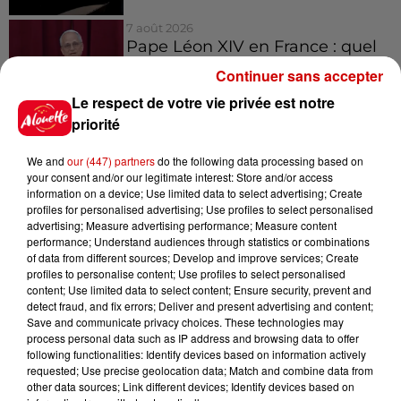
7 août 2026
Pape Léon XIV en France : quel
est son programme ?
Continuer sans accepter
Le respect de votre vie privée est notre
priorité
We and
our (447) partners
do the following data processing based on
Jeux
your consent and/or our legitimate interest: Store and/or access
Voir plus
information on a device; Use limited data to select advertising; Create
profiles for personalised advertising; Use profiles to select personalised
advertising; Measure advertising performance; Measure content
Gagnez vos places pour le
performance; Understand audiences through statistics or combinations
festival Marché Gourmand 2026
of data from different sources; Develop and improve services; Create
à Coulon !
profiles to personalise content; Use profiles to select personalised
content; Use limited data to select content; Ensure security, prevent and
detect fraud, and fix errors; Deliver and present advertising and content;
Save and communicate privacy choices. These technologies may
process personal data such as IP address and browsing data to offer
Le Duel - Gagnez vos entrées
following functionalities: Identify devices based on information actively
pour l'un des zoos de nos
requested; Use precise geolocation data; Match and combine data from
other data sources; Link different devices; Identify devices based on
régions !