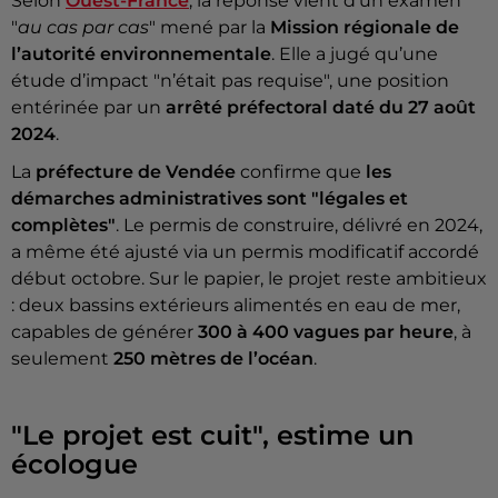
Selon
Ouest-France
, la réponse vient d’un examen
"
au cas par cas
" mené par la
Mission régionale de
l’autorité environnementale
. Elle a jugé qu’une
étude d’impact "n’était pas requise", une position
entérinée par un
arrêté préfectoral daté du 27 août
2024
.
La
préfecture de Vendée
confirme que
les
démarches administratives sont "légales et
complètes"
. Le permis de construire, délivré en 2024,
a même été ajusté via un permis modificatif accordé
début octobre. Sur le papier, le projet reste ambitieux
: deux bassins extérieurs alimentés en eau de mer,
capables de générer
300 à 400 vagues par heure
, à
seulement
250 mètres de l’océan
.
"Le projet est cuit", estime un
écologue