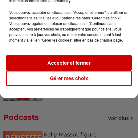
information transmitted automatically.
Vous pouvez accepter en cliquant sur "Accepter et fermer", ou affiner en
sélectionnant les finalités et/ou partenaires dans "Gérer mes choix".
Destination Vacances - Gagnez
Vous pouvez également refuser en cliquant sur "Continuer sans
accepter". Vos préférences ne s'appliqueront que pour ce site. Vous
votre séjour en famille au cœur
pouvez mettre à jour vos choix, ou retirer votre consentement à tout
de la...
moment via le lien "Gérer les cookies" situé en bas de chaque page.
Accepter et fermer
Destination Vacances : inscrivez-
vous !
Gérer mes choix
Podcasts
Voir plus
Kelly Massol, figure