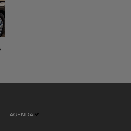
8
n
E
AGENDA