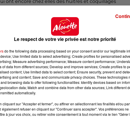
i ont encore chez elles des huîtres et coquillages
pas les consommer et de les détruire
.
Contin
Le respect de votre vie privée est notre priorité
ers
do the following data processing based on your consent and/or our legitimate int
device; Use limited data to select advertising; Create profiles for personalised adver
vertising; Measure advertising performance; Measure content performance; Unders
ns of data from different sources; Develop and improve services; Create profiles to 
alised content; Use limited data to select content; Ensure security, prevent and detect
ertising and content; Save and communicate privacy choices. These technologies
and browsing data to offer following functionalities: Identify devices based on infor
eolocation data; Match and combine data from other data sources; Link different de
nsmitted automatically.
cliquant sur "Accepter et fermer", ou affiner en sélectionnant les finalités et/ou pa
 également refuser en cliquant sur "Continuer sans accepter". Vos préférences ne 
tre à jour vos choix, ou retirer votre consentement à tout moment via le lien "Gérer 