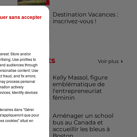
Destination Vacances :
uer sans accepter
inscrivez-vous !
erest: Store and/or
Podcasts
tising; Use profiles to
Voir plus
tand audiences through
personalise content; Use
 fraud, and fix errors;
Kelly Massol, figure
 may process personal
emblématique de
mation actively
l'entrepreneuriat
vices; Identify devices
féminin
rtenaires dans "Gérer
s'appliqueront que pour
Aménager un school
les cookies" situé en
bus au Canada et
accueillir les bleus à
Boston,...