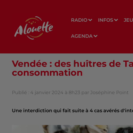
RADIO
INFOS
JE
AGENDA
Vendée : des huîtres de T
consommation
Publié : 4 janvier 2024 à 8h23 par Joséphine Point
Une interdiction qui fait suite à 4 cas avérés d'int