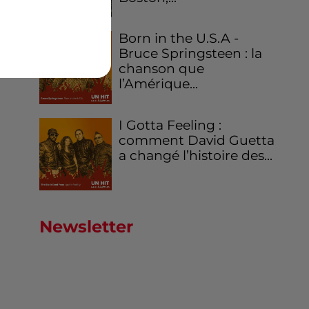
Born in the U.S.A -
Bruce Springsteen : la
chanson que
l’Amérique...
I Gotta Feeling :
comment David Guetta
a changé l’histoire des...
Newsletter