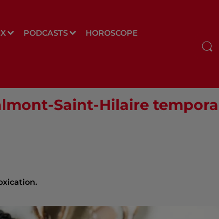
UX
PODCASTS
HOROSCOPE
almont-Saint-Hilaire temporai
oxication.