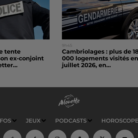
9h45
le tente
Cambriolages : plus de 1
son ex-conjoint
000 logements visités e
tter...
juillet 2026, en...
NFOS
JEUX
PODCASTS
HOROSCOP