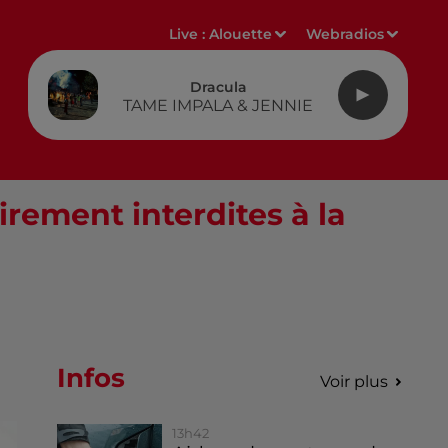
Live :
Alouette
Webradios
Dracula
TAME IMPALA & JENNIE
rement interdites à la
Infos
Voir plus
13h42