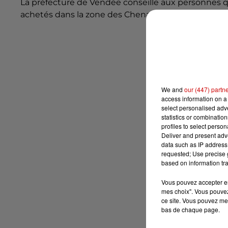
La préfecture de Vendée conseille aux personnes qu
achetés dans la zone des Chenaux du Payré de
ne 
We and
our (447) partn
access information on a 
select personalised ad
statistics or combinatio
profiles to select person
Deliver and present adv
data such as IP address 
requested; Use precise g
based on information tra
Vous pouvez accepter en 
mes choix". Vous pouvez
ce site. Vous pouvez met
bas de chaque page.