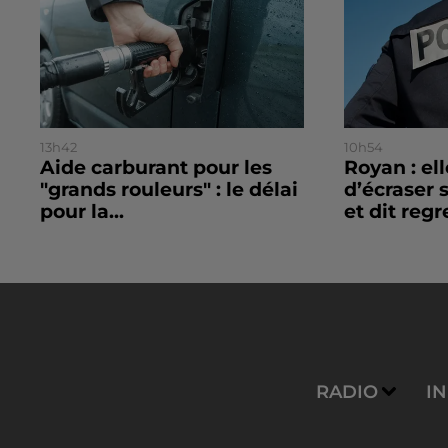
13h42
10h54
Aide carburant pour les
Royan : el
"grands rouleurs" : le délai
d’écraser 
pour la...
et dit regre
RADIO
I