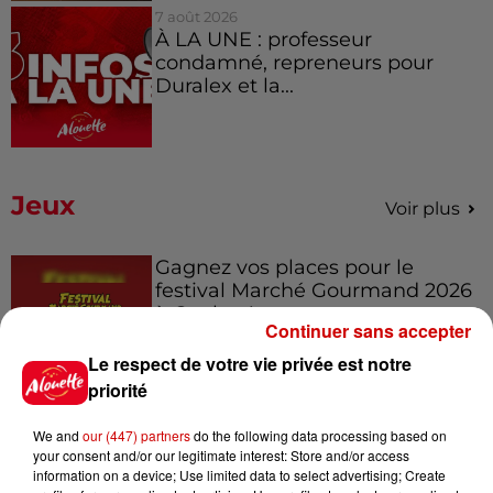
7 août 2026
À LA UNE : professeur
condamné, repreneurs pour
Duralex et la...
Jeux
Voir plus
Gagnez vos places pour le
festival Marché Gourmand 2026
à Coulon !
Continuer sans accepter
Le respect de votre vie privée est notre
priorité
Le Duel - Gagnez vos entrées
pour l'un des zoos de nos
We and
our (447) partners
do the following data processing based on
your consent and/or our legitimate interest: Store and/or access
régions !
information on a device; Use limited data to select advertising; Create