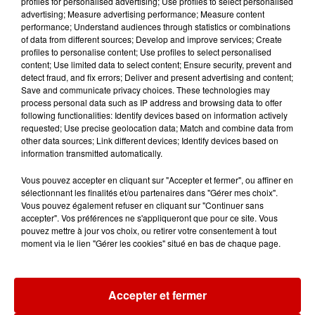
profiles for personalised advertising; Use profiles to select personalised
advertising; Measure advertising performance; Measure content
performance; Understand audiences through statistics or combinations
of data from different sources; Develop and improve services; Create
Destination Vacances - Gagnez
profiles to personalise content; Use profiles to select personalised
votre séjour en famille au cœur
content; Use limited data to select content; Ensure security, prevent and
de la...
detect fraud, and fix errors; Deliver and present advertising and content;
Save and communicate privacy choices. These technologies may
process personal data such as IP address and browsing data to offer
following functionalities: Identify devices based on information actively
requested; Use precise geolocation data; Match and combine data from
Destination Vacances : inscrivez-
other data sources; Link different devices; Identify devices based on
vous !
information transmitted automatically.
Vous pouvez accepter en cliquant sur "Accepter et fermer", ou affiner en
sélectionnant les finalités et/ou partenaires dans "Gérer mes choix".
Vous pouvez également refuser en cliquant sur "Continuer sans
accepter". Vos préférences ne s'appliqueront que pour ce site. Vous
pouvez mettre à jour vos choix, ou retirer votre consentement à tout
moment via le lien "Gérer les cookies" situé en bas de chaque page.
Podcasts
Voir plus
Accepter et fermer
Kelly Massol, figure
emblématique de