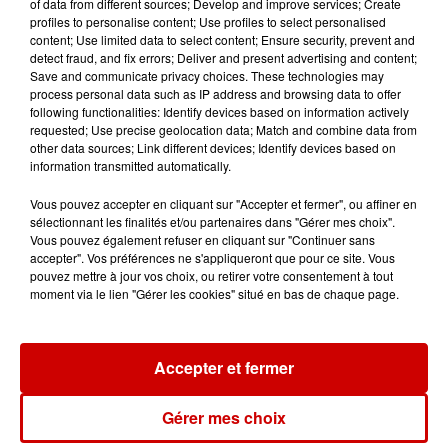
2017. Puis avec
La Fontaine de Jouvence
, datant de
of data from different sources; Develop and improve services; Create
profiles to personalise content; Use profiles to select personalised
2011. Par ailleurs, un sixième opus de la saga est
content; Use limited data to select content; Ensure security, prevent and
attendu en 2020. Il doit s’agir d’un reboot et
detect fraud, and fix errors; Deliver and present advertising and content;
probablement sans Johnny Deep, qui incarne le
Save and communicate privacy choices. These technologies may
process personal data such as IP address and browsing data to offer
capitaine Jack Sparrow.
following functionalities: Identify devices based on information actively
Mardi 31/12 – Coco
requested; Use precise geolocation data; Match and combine data from
other data sources; Link different devices; Identify devices based on
information transmitted automatically.
Pour le dernier jour de l’année, Canal+ diffuse un film
d’animation produit par Pixar :
Coco
. Au Mexique, le
Vous pouvez accepter en cliquant sur "Accepter et fermer", ou affiner en
jeune Miguel veut devenir musicien, mais la musique
sélectionnant les finalités et/ou partenaires dans "Gérer mes choix".
Vous pouvez également refuser en cliquant sur "Continuer sans
est bannie dans sa famille. Il va alors entrer dans le
accepter". Vos préférences ne s'appliqueront que pour ce site. Vous
Pays de Morts afin de découvrir la raison de cette
pouvez mettre à jour vos choix, ou retirer votre consentement à tout
interdiction.
Coco
avait remporté en 2018 l’Oscar du
moment via le lien "Gérer les cookies" situé en bas de chaque page.
meilleur film d’animation.
Infos
Voir plus
Accepter et fermer
6 août 2026
Gérer mes choix
Un homme décède après une
noyade dans le Finistère