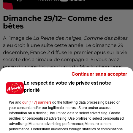
Dimanche 29/12– Comme des
bêtes
À l’image de
La Reine des neiges
,
Comme des bêtes
a eu droit à une suite cette année. Le dimanche 29
décembre, France 2 diffuse le premier opus sur la vie
secrète des animaux de compagnie. Si vous avez
envie de revoir les aventures de Max le chien, vous
Continuer sans accepter
savez quelle soirée réserver.
Le respect de votre vie privée est notre
Dimanche 29/12– Pirates des
priorité
Caraïbes : La vengeance de
Salazar
We and
our (447) partners
do the following data processing based on
your consent and/or our legitimate interest: Store and/or access
Du côté de M6, c’est une soirée spéciale
Pirates des
information on a device; Use limited data to select advertising; Create
profiles for personalised advertising; Use profiles to select personalised
Caraïbes
qui se profile. D’abord avec la diffusion du
advertising; Measure advertising performance; Measure content
film le plus récent,
La Vengeance de Salazar
, sorti en
performance; Understand audiences through statistics or combinations