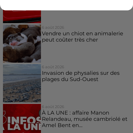
6 août 2026
Vendre un chiot en animalerie
peut coûter très cher
6 août 2026
Invasion de physalies sur des
plages du Sud-Ouest
6 août 2026
À LA UNE : affaire Manon
Relandeau, musée cambriolé et
Amel Bent en...